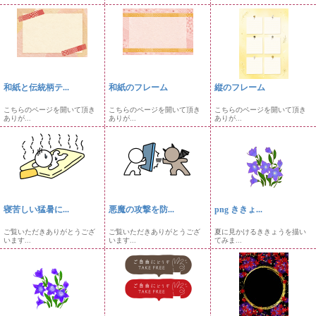
和紙と伝統柄テ...
和紙のフレーム
縦のフレーム
こちらのページを開いて頂き
こちらのページを開いて頂き
こちらのページを開いて頂き
ありが...
ありが...
ありが...
寝苦しい猛暑に...
悪魔の攻撃を防...
png ききょ...
ご覧いただきありがとうござ
ご覧いただきありがとうござ
夏に見かけるききょうを描い
います...
います...
てみま...