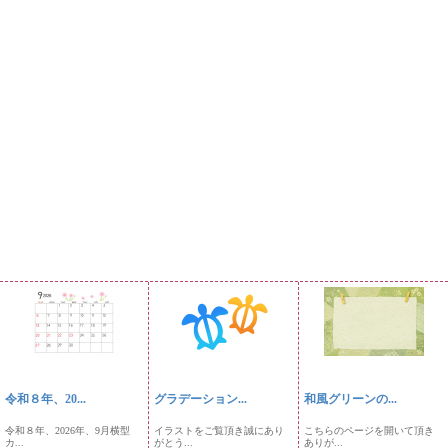
令和８年、20...
グラデーション...
和風グリーンの...
令和８年、2026年、9月横型
イラストをご覧頂き誠にあり
こちらのページを開いて頂き
カ...
がとう...
ありが...