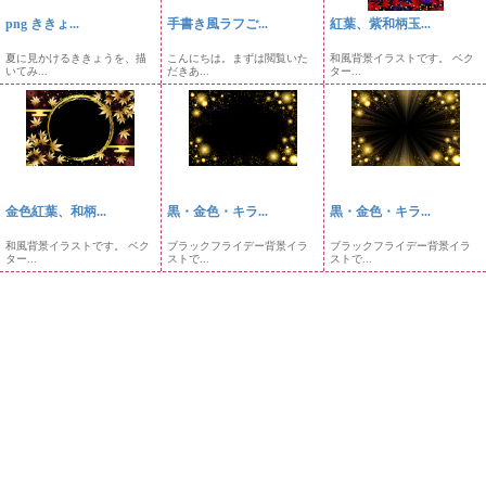
png ききょ...
手書き風ラフご...
紅葉、紫和柄玉...
夏に見かけるききょうを、描
こんにちは。まずは閲覧いた
和風背景イラストです。 ベク
いてみ...
だきあ...
ター...
金色紅葉、和柄...
黒・金色・キラ...
黒・金色・キラ...
和風背景イラストです。 ベク
ブラックフライデー背景イラ
ブラックフライデー背景イラ
ター...
ストで...
ストで...