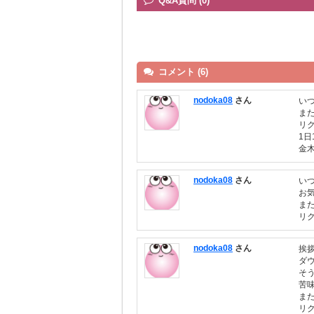
Q&A質問 (0)
コメント (6)
nodoka08
さん
い
ま
リ
1
金
nodoka08
さん
い
お
ま
リ
nodoka08
さん
挨
ダ
そ
苦
ま
リ