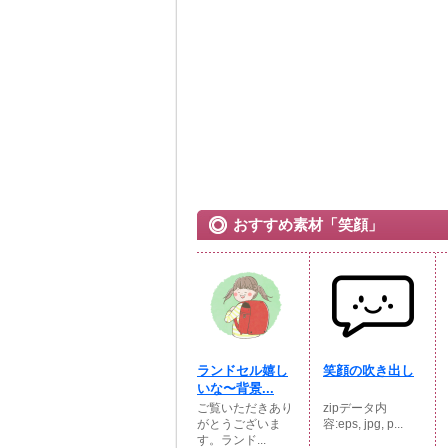
おすすめ素材「笑顔」
ランドセル嬉し
笑顔の吹き出し
いな〜背景...
ご覧いただきあり
zipデータ内
がとうございま
容:eps, jpg, p...
す。ランド...