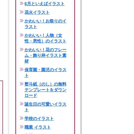
6月といえばイラスト
花火イラスト
かわいい！お祭りのイ
ラスト
かわいい！人物（女
性・男性）のイラスト
かわいい！花のフレー
ム・飾り枠イラスト素
材
保育園・園児のイラス
ト
熨斗紙（のし）の無料
テンプレートをダウン
ロード
誕生日の可愛いイラス
ト
学校のイラスト
職業 イラスト