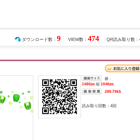
9
474
ダウンロード数：
VIEW数：
QR読み取り数：
横：
1480px
縦:
1046px
289.79kb
読み取り回数：
4
回