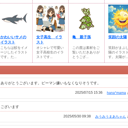
かわいいサメの
女子高生 イラ
亀 親子孫
笑顔の太陽
イラスト
スト
こちらは鮫をイメ
オシャレで可愛い
この度は素材をご
笑顔がまぶ
ージしたイラスト
女子高校生のイラ
覧いただきありが
陽のイラス
です。た...
ストです...
とうござ...
す。太陽が...
をありがとうございます。ピーマン嫌いもなくなりそうです。
2025/07/15 15:36
hana*mama
うございます
2025/05/30 09:38
みうみうまあちゃん