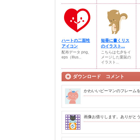
ハートの二面性
短冊に書くリス
アイコン
のイラスト...
配布データ png,
こちらは七夕をイ
eps（Illus...
メージした栗鼠の
イラスト...
ダウンロード コメント
かわいいピーマンのフレーム
画像お借りします。ありがと