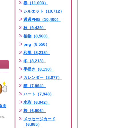
春（11,003）
シルエット（10,712）
透過PNG（10,400）
秋（9,439）
植物（8,560）
png（8,550）
和風（8,218）
冬（8,213）
手描き（8,130）
カレンダー（8,077）
猫（7,994）
ハート（7,948）
水彩（6,942）
き肉
桜（6,906）
ng,
メッセージカード
（6,885）