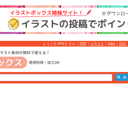
ようこそ
ゲスト
さん
TOP
イラスト
Q&A
日記