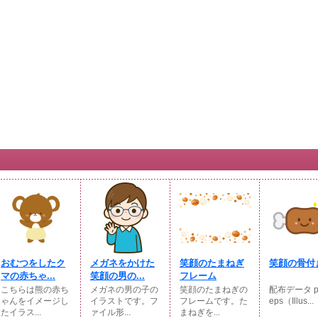
おむつをしたク
メガネをかけた
笑顔のたまねぎ
笑顔の骨付
マの赤ちゃ...
笑顔の男の...
フレーム
こちらは熊の赤ち
メガネの男の子の
笑顔のたまねぎの
配布データ p
ゃんをイメージし
イラストです。フ
フレームです。た
eps（Illus...
たイラス...
ァイル形...
まねぎを...