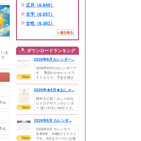
正月（6,849）
文字（6,557）
女性（6,381）
ダウンロードランキング
しい太
トで
2026年8月カレンダー...
2026年8月のカレンダーで
す。 季節のかわいいイラ
スト入りで、予定を描き
込めるスペ...
2026年★8月★おしゃ...
毎年大人気！おしゃれな
さん
レトロデザインカレンダ
ー 使いやすいA4サイズ。
illust...
2026年8月 カレンダ...
さん
2026年8月 カレンダー
令和8年 A4横のイラスト
です。8月をテーマにお祭