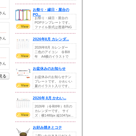
りの提...
お祭り・縁日・屋台の
さん
PO...
お祭り・縁日・屋台の
POPテンプレートです。
ファイル形式は透過PNG
です。---太め...
さん
2026年8月 カレンダ...
2026年8月 カレンダー
二色のアイコン 令和8
年 A4横のイラストで
す。8月をテ...
さん
お盆休みのお知らせ
を見る
お盆休みのお知らせテン
プレートです。 かわいい
夏のイラスト入りです。
休業日の日付けを...
2026年 8月 かわい...
2026年（令和8年）8月の
カレンダーです。 サイ
ズ：横1480px 縦1047px...
お好み焼きとコテ
ご覧いただきありがとう