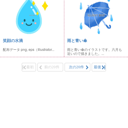
笑顔の水滴
雨と青い傘
配布データ png, eps（Illustrator...
雨と青い傘のイラストです。六月も
近いので描きました。...
最初
前の20件
次の20件
最後