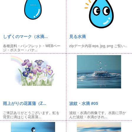
しずくのマーク（水滴...
見る水滴
各種資料・パンフレット・WEBペー
zipデータ内容:eps, jpg, png ご覧い...
ジ・ポスター・バナ...
雨上がりの花菖蒲（Z...
波紋・水滴 #05
ご来訪ありがとうございます。虹を
波紋・水滴の画像です。水面に浮か
背景に滴はじく花菖蒲...
んだ波紋・水滴がきれ...