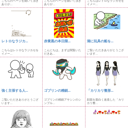
こちらのページを開いて頂き
こちらのページを開いて頂き
こちらはレトロなラジカセを
ありが...
ありが...
イメー...
レトロなラジカ...
赤黄黒の本日限...
湖に玩具の船を...
こちらはレトロなラジカセを
こんにちは。まずは閲覧いた
ご覧いただきありがとうござ
イメー...
だきあ...
います...
強く主張する人...
ゴブリンの精鋭...
「カリカリ整形...
ご覧いただきありがとうござ
ゴブリンの精鋭アサシンのシ
顔面を面白く改造した「カリ
います...
ンプル...
カリ整...