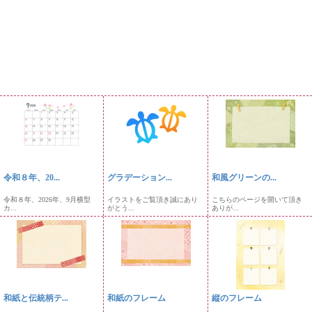
令和８年、20...
グラデーション...
和風グリーンの...
令和８年、2026年、9月横型
イラストをご覧頂き誠にあり
こちらのページを開いて頂き
カ...
がとう...
ありが...
和紙と伝統柄テ...
和紙のフレーム
縦のフレーム