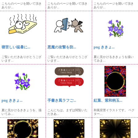
こちらのページを開いて頂き
こちらのページを開いて頂き
こちらのページを開いて頂き
ありが...
ありが...
ありが...
寝苦しい猛暑に...
悪魔の攻撃を防...
png ききょ...
ご覧いただきありがとうござ
ご覧いただきありがとうござ
夏に見かけるききょうを描い
います...
います...
てみま...
png ききょ...
手書き風ラフご...
紅葉、紫和柄玉...
夏に見かけるききょうを、描
こんにちは。まずは閲覧いた
和風背景イラストです。 ベク
いてみ...
だきあ...
ター...