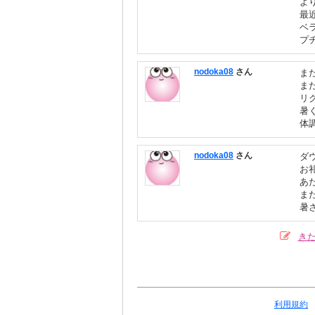
よ
最
ベ
プ
nodoka08
さん
ま
ま
リ
暑
体
nodoka08
さん
ダ
お
あ
ま
暑
き
利用規約