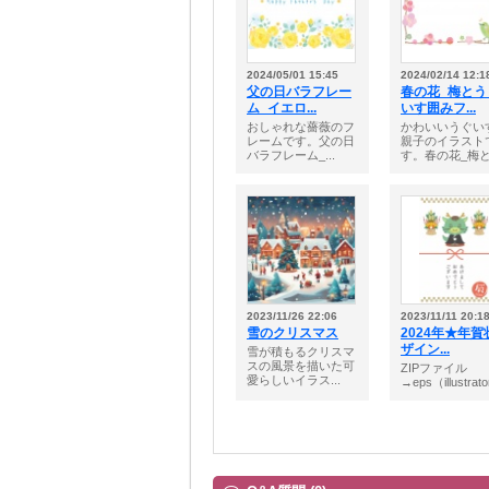
2024/05/01 15:45
2024/02/14 12:1
父の日バラフレー
春の花_梅とう
ム_イエロ...
いす囲みフ...
おしゃれな薔薇のフ
かわいいうぐい
レームです。父の日
親子のイラスト
バラフレーム_...
す。春の花_梅と.
2023/11/26 22:06
2023/11/11 20:1
雪のクリスマス
2024年★年賀
ザイン...
雪が積もるクリスマ
スの風景を描いた可
ZIPファイル
愛らしいイラス...
→eps（illustrato