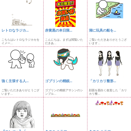
レトロなラジカ...
赤黄黒の本日限...
湖に玩具の船を...
こちらはレトロなラジカセを
こんにちは。まずは閲覧いた
ご覧いただきありがとうござ
イメー...
だきあ...
います...
強く主張する人...
ゴブリンの精鋭...
「カリカリ整形...
ご覧いただきありがとうござ
ゴブリンの精鋭アサシンのシ
顔面を面白く改造した「カリ
います...
ンプル...
カリ整...