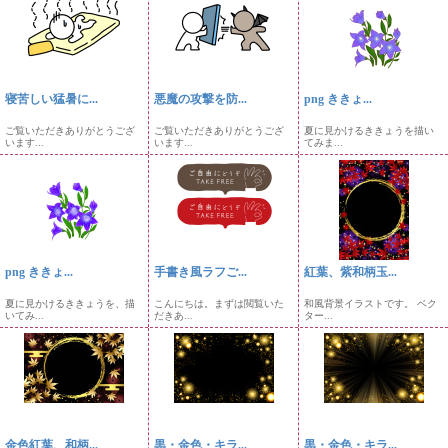
寝苦しい猛暑に...
悪魔の攻撃を防...
png ききょ...
ご覧いただきありがとうござ
ご覧いただきありがとうござ
夏に見かけるききょうを描い
います...
います...
てみま...
png ききょ...
手書き風ラフご...
紅葉、紫和柄玉...
夏に見かけるききょうを、描
こんにちは。まずは閲覧いた
和風背景イラストです。 ベク
いてみ...
だきあ...
ター...
金色紅葉、和柄...
黒・金色・キラ...
黒・金色・キラ...