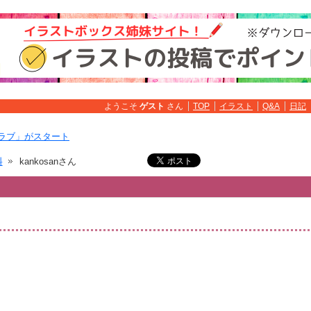
ようこそ
ゲスト
さん
TOP
イラスト
Q&A
日記
ラブ」がスタート
料
kankosanさん