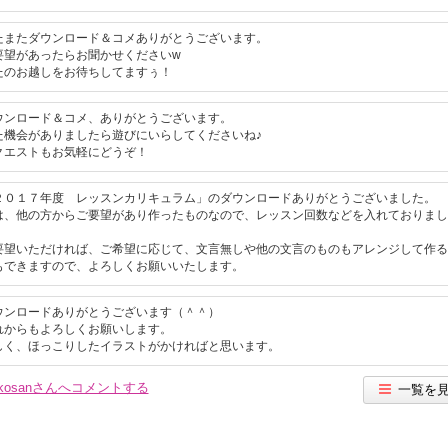
たまたダウンロード＆コメありがとうございます。
要望があったらお聞かせくださいw
たのお越しをお待ちしてますぅ！
ウンロード＆コメ、ありがとうございます。
た機会がありましたら遊びにいらしてくださいね♪
クエストもお気軽にどうぞ！
２０１７年度 レッスンカリキュラム」のダウンロードありがとうございました。
は、他の方からご要望があり作ったものなので、レッスン回数などを入れておりまし
。
要望いただければ、ご希望に応じて、文言無しや他の文言のものもアレンジして作る
もできますので、よろしくお願いいたします。
ウンロードありがとうございます（＾＾）
れからもよろしくお願いします。
しく、ほっこりしたイラストがかければと思います。
nkosanさんへコメントする
一覧を