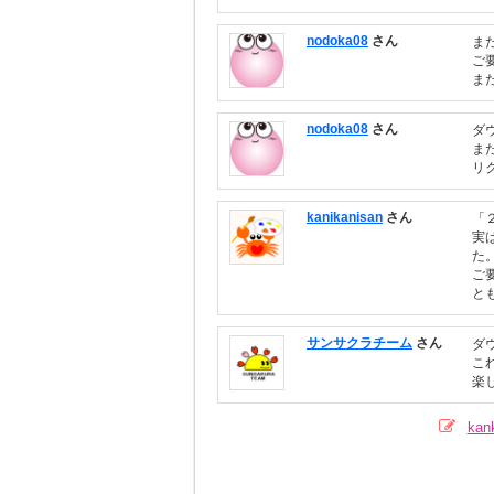
nodoka08
さん
ま
ご
ま
nodoka08
さん
ダ
ま
リ
kanikanisan
さん
「
実
た
ご
と
サンサクラチーム
さん
ダ
こ
楽
ka