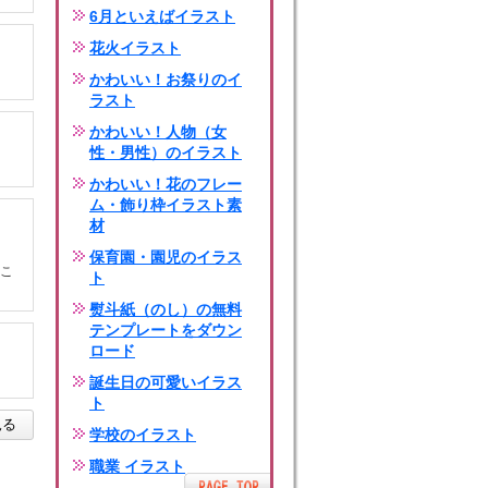
6月といえばイラスト
花火イラスト
かわいい！お祭りのイ
ラスト
かわいい！人物（女
性・男性）のイラスト
かわいい！花のフレー
ム・飾り枠イラスト素
材
保育園・園児のイラス
こ
ト
熨斗紙（のし）の無料
テンプレートをダウン
ロード
誕生日の可愛いイラス
ト
見る
学校のイラスト
職業 イラスト