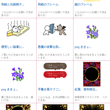
和紙と伝統柄テ...
和紙のフレーム
縦のフレーム
こちらのページを開いて頂き
こちらのページを開いて頂き
こちらのページを開いて頂き
ありが...
ありが...
ありが...
寝苦しい猛暑に...
悪魔の攻撃を防...
png ききょ...
ご覧いただきありがとうござ
ご覧いただきありがとうござ
夏に見かけるききょうを描い
います...
います...
てみま...
png ききょ...
手書き風ラフご...
紅葉、紫和柄玉...
夏に見かけるききょうを、描
こんにちは。まずは閲覧いた
和風背景イラストです。 ベク
いてみ...
だきあ...
ター...