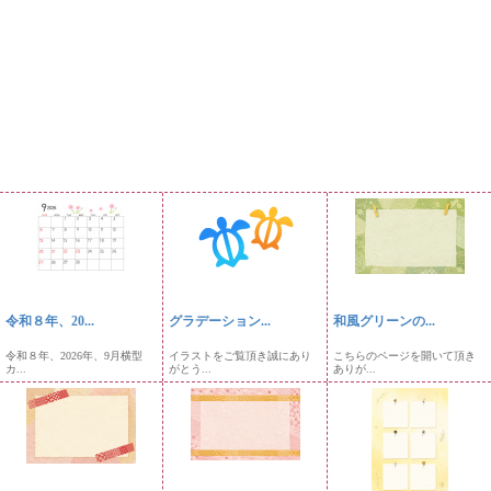
令和８年、20...
グラデーション...
和風グリーンの...
令和８年、2026年、9月横型
イラストをご覧頂き誠にあり
こちらのページを開いて頂き
カ...
がとう...
ありが...