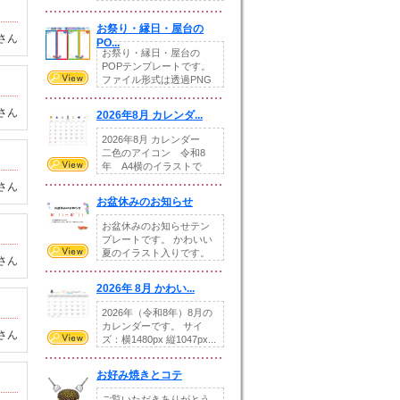
りの提...
お祭り・縁日・屋台の
さん
PO...
お祭り・縁日・屋台の
POPテンプレートです。
ファイル形式は透過PNG
です。---太め...
さん
2026年8月 カレンダ...
2026年8月 カレンダー
二色のアイコン 令和8
年 A4横のイラストで
す。8月をテ...
さん
お盆休みのお知らせ
お盆休みのお知らせテン
プレートです。 かわいい
夏のイラスト入りです。
さん
休業日の日付けを...
2026年 8月 かわい...
2026年（令和8年）8月の
カレンダーです。 サイ
さん
ズ：横1480px 縦1047px...
お好み焼きとコテ
ご覧いただきありがとう