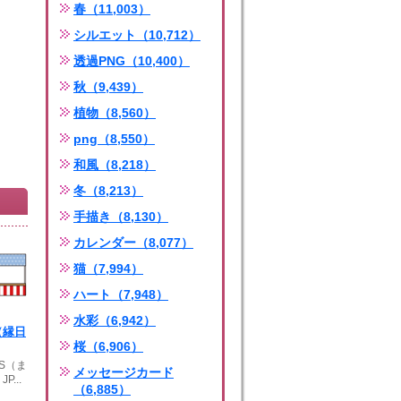
春（11,003）
シルエット（10,712）
透過PNG（10,400）
秋（9,439）
植物（8,560）
png（8,550）
和風（8,218）
冬（8,213）
手描き（8,130）
カレンダー（8,077）
猫（7,994）
ハート（7,948）
水彩（6,942）
（縁日
桜（6,906）
PS（ま
メッセージカード
...
（6,885）