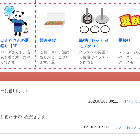
ぱんださんの夏
焼きそば
輪投げセット ※
夏祭り
祭り【JP...
モノクロ
パンダさんも、浴
ご覧下さり、誠に
イラストの要望よ
メッセージ
衣を着て縁日にや
ありがとうござい
り輪投げイラスト
や、グリー
ってきま...
ます。屋...
を作成し...
グ、メモ...
ターに使用します
2026/08/08 09:11
りびはり
りに使わせていただきます。
2025/10/18 21:08
もわもわもわ