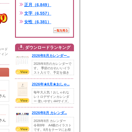
正月（6,849）
文字（6,557）
女性（6,381）
ダウンロードランキング
カード
ティン
2026年8月カレンダー...
2026年8月のカレンダーで
す。 季節のかわいいイラ
スト入りで、予定を描き
込めるスペ...
2026年★8月★おしゃ...
毎年大人気！おしゃれな
さん
レトロデザインカレンダ
ー 使いやすいA4サイズ。
illust...
2026年8月 カレンダ...
さん
2026年8月 カレンダー
令和8年 A4横のイラスト
です。8月をテーマにお祭