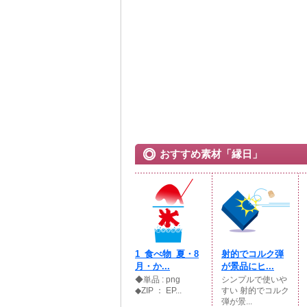
おすすめ素材「縁日」
1_食べ物_夏・8
射的でコルク弾
月・か...
が景品にヒ...
◆単品 : png
シンプルで使いや
◆ZIP ： EP...
すい 射的でコルク
弾が景...