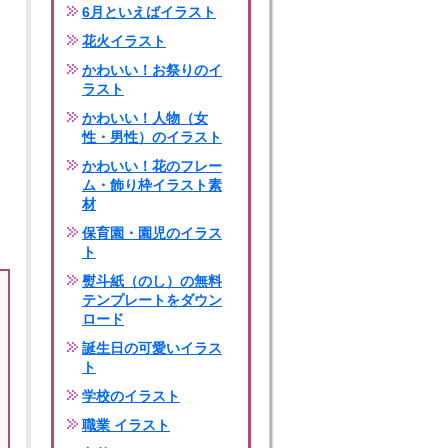
6月といえばイラスト
花火イラスト
かわいい！お祭りのイ
ラスト
かわいい！人物（女
性・男性）のイラスト
かわいい！花のフレー
ム・飾り枠イラスト素
材
保育園・園児のイラス
ト
熨斗紙（のし）の無料
テンプレートをダウン
ロード
誕生日の可愛いイラス
ト
学校のイラスト
職業 イラスト