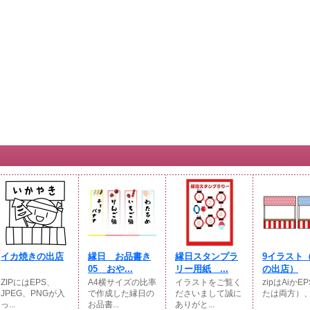
イカ焼きの出店
縁日 お品書き
縁日スタンプラ
9イラスト
05 おや...
リー用紙 ...
の出店）
ZIPにはEPS、
A4横サイズの比率
イラストをご覧く
zipはAiかE
JPEG、PNGが入
で作成した縁日の
ださいまして誠に
たは両方）、JP
っ...
お品書...
ありがと...