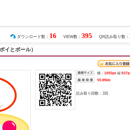
16
395
ダウンロード数：
VIEW数：
QR読み取り数：
ポイとボール）
横：
1055px
縦:
937p
55.99kb
読み取り回数：
2
回