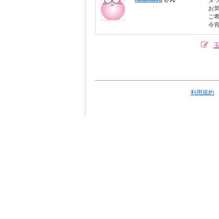
ダ
お
ご
今
利用規約