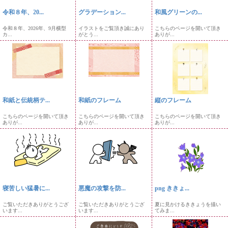
令和８年、20...
グラデーション...
和風グリーンの...
令和８年、2026年、9月横型
イラストをご覧頂き誠にあり
こちらのページを開いて頂き
カ...
がとう...
ありが...
和紙と伝統柄テ...
和紙のフレーム
縦のフレーム
こちらのページを開いて頂き
こちらのページを開いて頂き
こちらのページを開いて頂き
ありが...
ありが...
ありが...
寝苦しい猛暑に...
悪魔の攻撃を防...
png ききょ...
ご覧いただきありがとうござ
ご覧いただきありがとうござ
夏に見かけるききょうを描い
います...
います...
てみま...