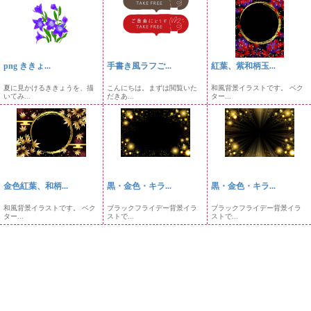
png ききょ...
手書き風ラフご...
紅葉、紫和柄玉...
夏に見かけるききょうを、描
こんにちは。まずは閲覧いた
和風背景イラストです。 ベク
いてみ...
だきあ...
ター...
金色紅葉、和柄...
黒・金色・キラ...
黒・金色・キラ...
和風背景イラストです。 ベク
ブラックフライデー背景イラ
ブラックフライデー背景イラ
ター...
ストで...
ストで...