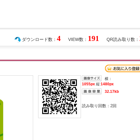
4
191
ダウンロード数：
VIEW数：
QR読み取り数：
横：
1055px
縦:
1480px
32.17kb
読み取り回数：
2
回