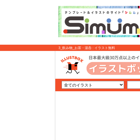
3_飲み物_お茶・湯呑 : イラスト無料