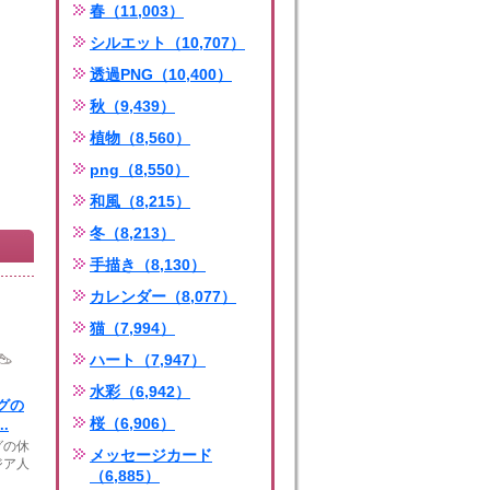
春（11,003）
シルエット（10,707）
透過PNG（10,400）
秋（9,439）
植物（8,560）
png（8,550）
和風（8,215）
冬（8,213）
手描き（8,130）
カレンダー（8,077）
猫（7,994）
ハート（7,947）
水彩（6,942）
グの
桜（6,906）
.
グの休
メッセージカード
ジア人
（6,885）