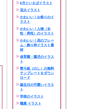
6月といえばイラスト
花火イラスト
かわいい！お祭りのイ
ラスト
かわいい！人物（女
性・男性）のイラスト
かわいい！花のフレー
ム・飾り枠イラスト素
材
保育園・園児のイラス
ト
熨斗紙（のし）の無料
テンプレートをダウン
ロード
誕生日の可愛いイラス
ト
学校のイラスト
職業 イラスト