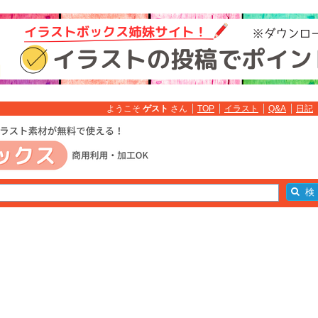
ようこそ
ゲスト
さん
TOP
イラスト
Q&A
日記