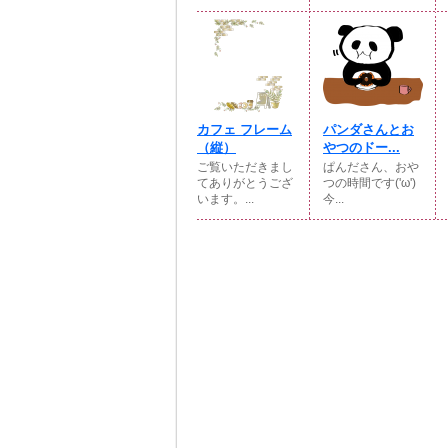
カフェ フレーム
パンダさんとお
（縦）
やつのドー...
ご覧いただきまし
ぱんださん、おや
てありがとうござ
つの時間です('ω')
います。...
今...