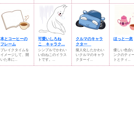
本とコーヒーの
可愛いしろね
クルマのキャラ
ほっと一息
フレーム
こ キャラク...
クター
ブレイクタイムを
シンプルでかわい
擬人化したかわい
優しい色合
イメージして、開
い白ねこのイラス
いクルマのキャラ
ンクのティ
いた本に...
トです。...
クターイ...
トとティ...