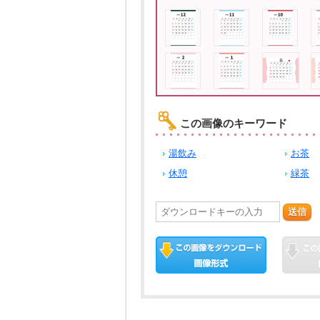
この画像のキーワード
湯飲み
お茶
休憩
緑茶
送信