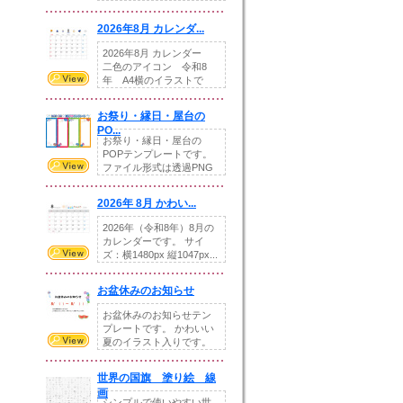
りの提...
2026年8月 カレンダ...
2026年8月 カレンダー
二色のアイコン 令和8
年 A4横のイラストで
す。8月をテ...
お祭り・縁日・屋台の
PO...
お祭り・縁日・屋台の
POPテンプレートです。
ファイル形式は透過PNG
です。---太め...
2026年 8月 かわい...
2026年（令和8年）8月の
カレンダーです。 サイ
ズ：横1480px 縦1047px...
お盆休みのお知らせ
お盆休みのお知らせテン
プレートです。 かわいい
夏のイラスト入りです。
休業日の日付けを...
世界の国旗 塗り絵 線
画
シンプルで使いやすい世