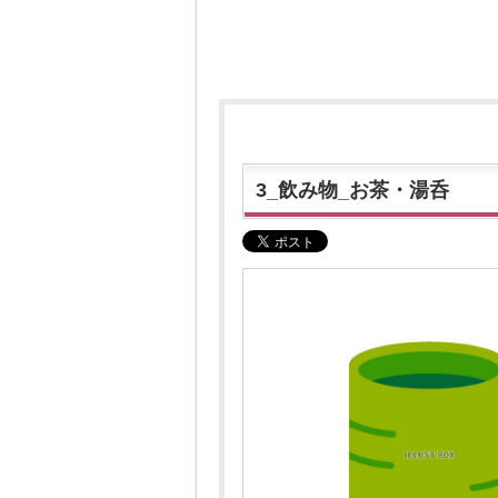
3_飲み物_お茶・湯呑