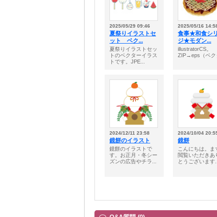
2025/05/29 09:46
2025/05/16 14:5
夏祭りイラストセ
食事★和食シ
ット ベク...
ジ★モダン...
夏祭りイラストセッ
illustratorCS。
トのベクターイラス
ZIP→eps（ベクタ
トです。JPE...
2024/12/11 23:58
2024/10/04 20:5
鏡餅のイラスト
鏡餅
鏡餅のイラストで
こんにちは。ま
す。お正月・冬シー
閲覧いただきあ
ズンの広告やチラ...
とうございます..