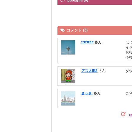
Q&A質問 (0)
コメント (3)
trictrac
さん
は
イ
お
今
アス太郎2
さん
ダ
さっき.
さん
ご