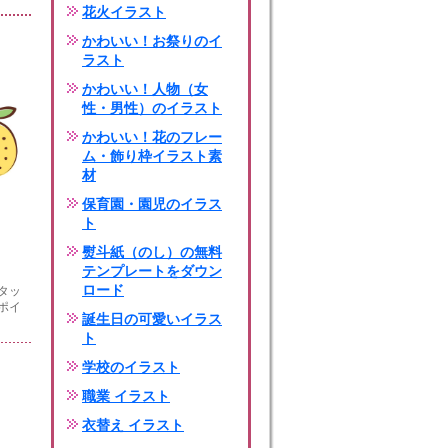
花火イラスト
かわいい！お祭りのイ
ラスト
かわいい！人物（女
性・男性）のイラスト
かわいい！花のフレー
ム・飾り枠イラスト素
材
保育園・園児のイラス
ト
熨斗紙（のし）の無料
テンプレートをダウン
ロード
タッ
ポイ
誕生日の可愛いイラス
ト
学校のイラスト
職業 イラスト
衣替え イラスト