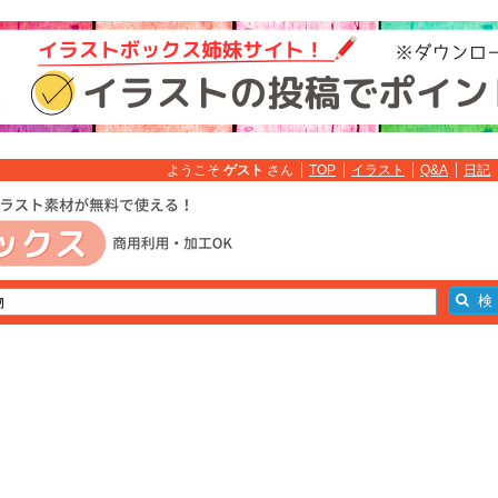
ようこそ
ゲスト
さん
TOP
イラスト
Q&A
日記