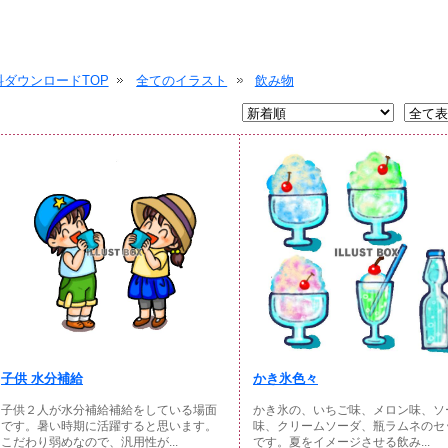
ダウンロードTOP
全てのイラスト
飲み物
子供 水分補給
かき氷色々
子供２人が水分補給補給をしている場面
かき氷の、いちご味、メロン味、ソ
です。暑い時期に活躍すると思います。
味、クリームソーダ、瓶ラムネのセ
こだわり弱めなので、汎用性が...
です。夏をイメージさせる飲み...