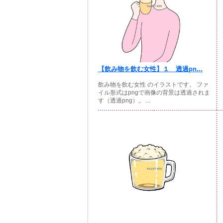
【飲み物を飲む女性】１ 透過pn...
飲み物を飲む女性 のイラストです。 ファ
イル形式はpngで画像の背景は透過されま
す（透過png）。 ...