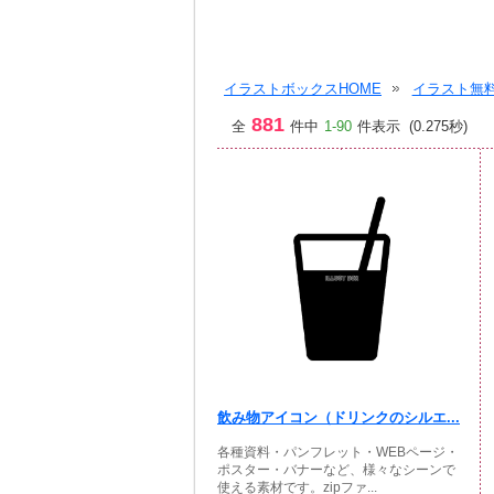
イラストボックスHOME
イラスト無料
881
全
件中
1-90
件表示 (0.275秒)
飲み物アイコン（ドリンクのシルエ...
各種資料・パンフレット・WEBページ・
ポスター・バナーなど、様々なシーンで
使える素材です。zipファ...