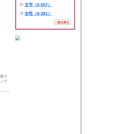
文字（6,557）
女性（6,381）
 夏の
ィング