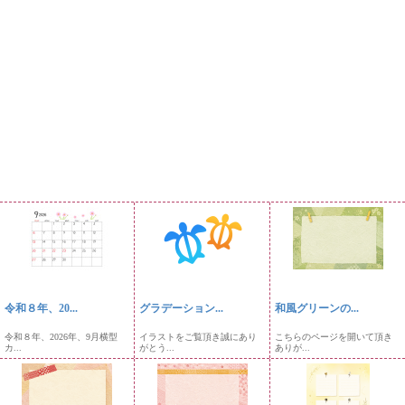
令和８年、20...
グラデーション...
和風グリーンの...
令和８年、2026年、9月横型
イラストをご覧頂き誠にあり
こちらのページを開いて頂き
カ...
がとう...
ありが...