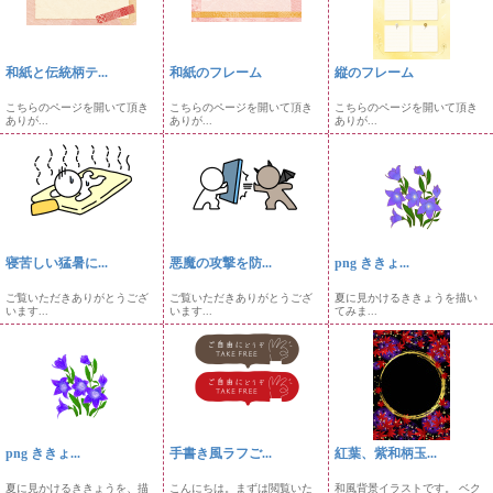
和紙と伝統柄テ...
和紙のフレーム
縦のフレーム
こちらのページを開いて頂き
こちらのページを開いて頂き
こちらのページを開いて頂き
ありが...
ありが...
ありが...
寝苦しい猛暑に...
悪魔の攻撃を防...
png ききょ...
ご覧いただきありがとうござ
ご覧いただきありがとうござ
夏に見かけるききょうを描い
います...
います...
てみま...
png ききょ...
手書き風ラフご...
紅葉、紫和柄玉...
夏に見かけるききょうを、描
こんにちは。まずは閲覧いた
和風背景イラストです。 ベク