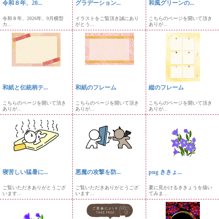
令和８年、20...
グラデーション...
和風グリーンの...
令和８年、2026年、9月横型
イラストをご覧頂き誠にあり
こちらのページを開いて頂き
カ...
がとう...
ありが...
和紙と伝統柄テ...
和紙のフレーム
縦のフレーム
こちらのページを開いて頂き
こちらのページを開いて頂き
こちらのページを開いて頂き
ありが...
ありが...
ありが...
寝苦しい猛暑に...
悪魔の攻撃を防...
png ききょ...
ご覧いただきありがとうござ
ご覧いただきありがとうござ
夏に見かけるききょうを描い
います...
います...
てみま...