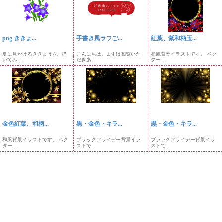
png ききょ...
手書き風ラフご...
紅葉、紫和柄玉...
夏に見かけるききょうを、描
こんにちは。まずは閲覧いた
和風背景イラストです。 ベク
いてみ...
だきあ...
ター...
金色紅葉、和柄...
黒・金色・キラ...
黒・金色・キラ...
和風背景イラストです。 ベク
ブラックフライデー背景イラ
ブラックフライデー背景イラ
ター...
ストで...
ストで...