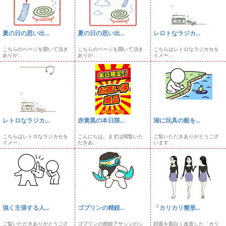
夏の日の思い出...
夏の日の思い出...
レロトなラジカ...
こちらのページを開いて頂き
こちらのページを開いて頂き
こちらはレトロなラジカセを
ありが...
ありが...
イメー...
レトロなラジカ...
赤黄黒の本日限...
湖に玩具の船を...
こちらはレトロなラジカセを
こんにちは。まずは閲覧いた
ご覧いただきありがとうござ
イメー...
だきあ...
います...
強く主張する人...
ゴブリンの精鋭...
「カリカリ整形...
ご覧いただきありがとうござ
ゴブリンの精鋭アサシンのシ
顔面を面白く改造した「カリ