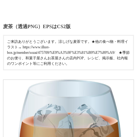
麦茶（透過PNG）EPSはCS2版
ご来訪ありがとうございます。涼しげな麦茶です。★他の食べ物・料理イ
ラスト→ https://www.illust-
box.jp/member/sozai/475709/%E9%A3%9F%E3%81%B9%E7%89%A9/ ★季節
のお便り、和菓子屋さんお茶屋さんの店内POP、レシピ、掲示板、社内報
のワンポイント等にご利用ください。