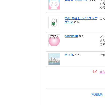
お
今
のね_やさしいイラストデ
こ
ザイン
さん
nodoka08
さん
ダ
ま
ご
さっき.
さん
ご
Ｕ
利用規約