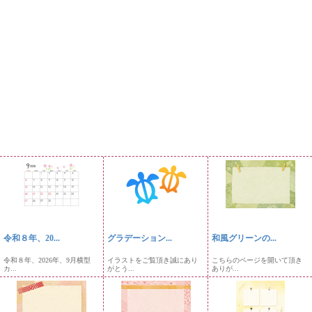
令和８年、20...
グラデーション...
和風グリーンの...
令和８年、2026年、9月横型
イラストをご覧頂き誠にあり
こちらのページを開いて頂き
カ...
がとう...
ありが...