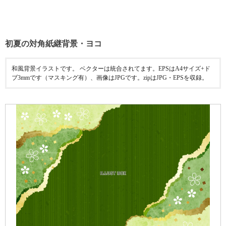
初夏の対角紙継背景・ヨコ
和風背景イラストです。 ベクターは統合されてます。EPSはA4サイズ+ド
ブ3mmです（マスキング有）、画像はJPGです。zipはJPG・EPSを収録。