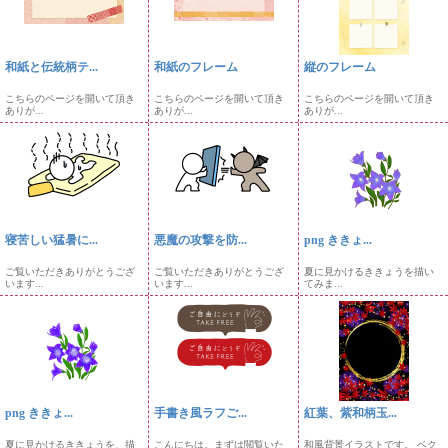
和紙と伝統柄テ...
和紙のフレーム
縦のフレーム
こちらのページを開いて頂き
こちらのページを開いて頂き
こちらのページを開いて頂き
ありが...
ありが...
ありが...
寝苦しい猛暑に...
悪魔の攻撃を防...
png ききょ...
ご覧いただきありがとうござ
ご覧いただきありがとうござ
夏に見かけるききょうを描い
います...
います...
てみま...
png ききょ...
手書き風ラフご...
紅葉、紫和柄玉...
夏に見かけるききょうを、描
こんにちは。まずは閲覧いた
和風背景イラストです。 ベク