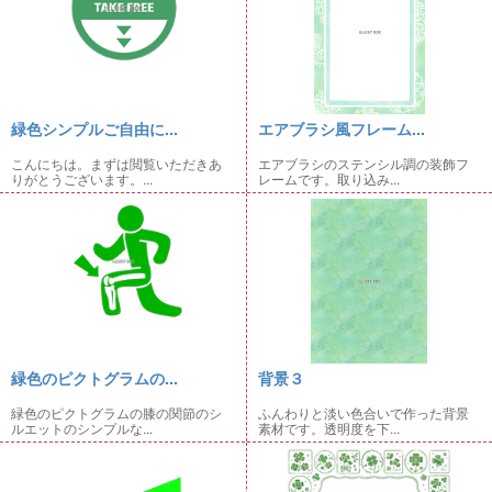
緑色シンプルご自由に...
エアブラシ風フレーム...
こんにちは。まずは閲覧いただきあ
エアブラシのステンシル調の装飾フ
りがとうございます。...
レームです。取り込み...
緑色のピクトグラムの...
背景３
緑色のピクトグラムの膝の関節のシ
ふんわりと淡い色合いで作った背景
ルエットのシンプルな...
素材です。透明度を下...