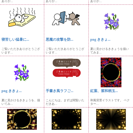
ありが...
ありが...
ありが...
寝苦しい猛暑に...
悪魔の攻撃を防...
png ききょ...
ご覧いただきありがとうござ
ご覧いただきありがとうござ
夏に見かけるききょうを描い
います...
います...
てみま...
png ききょ...
手書き風ラフご...
紅葉、紫和柄玉...
夏に見かけるききょうを、描
こんにちは。まずは閲覧いた
和風背景イラストです。 ベク
いてみ...
だきあ...
ター...