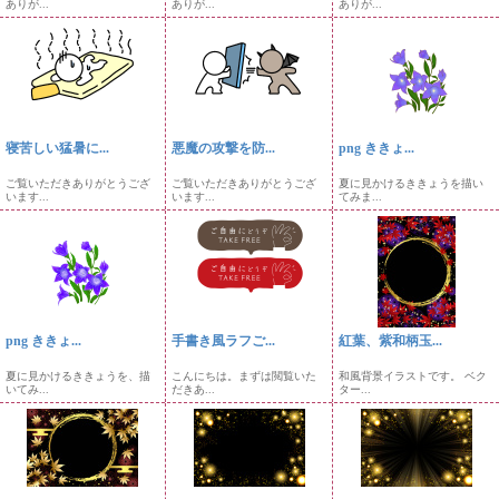
ありが...
ありが...
ありが...
寝苦しい猛暑に...
悪魔の攻撃を防...
png ききょ...
ご覧いただきありがとうござ
ご覧いただきありがとうござ
夏に見かけるききょうを描い
います...
います...
てみま...
png ききょ...
手書き風ラフご...
紅葉、紫和柄玉...
夏に見かけるききょうを、描
こんにちは。まずは閲覧いた
和風背景イラストです。 ベク
いてみ...
だきあ...
ター...