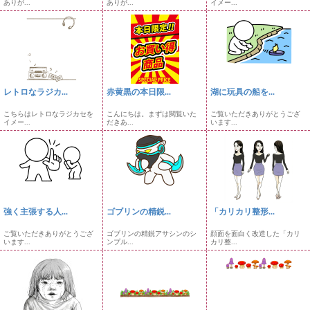
ありが...
ありが...
イメー...
レトロなラジカ...
赤黄黒の本日限...
湖に玩具の船を...
こちらはレトロなラジカセを
こんにちは。まずは閲覧いた
ご覧いただきありがとうござ
イメー...
だきあ...
います...
強く主張する人...
ゴブリンの精鋭...
「カリカリ整形...
ご覧いただきありがとうござ
ゴブリンの精鋭アサシンのシ
顔面を面白く改造した「カリ
います...
ンプル...
カリ整...