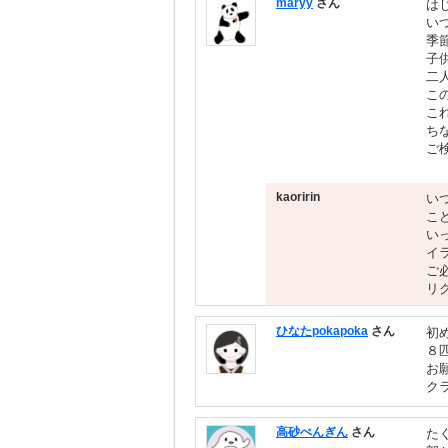
maryy
さん
は
い
季
子
二
こ
こ
ち
ご
kaoririn
い
こ
い
イ
ご
リ
ひなたpokapoka
さん
初
８
お
ク
高砂ぺんぎん
さん
た