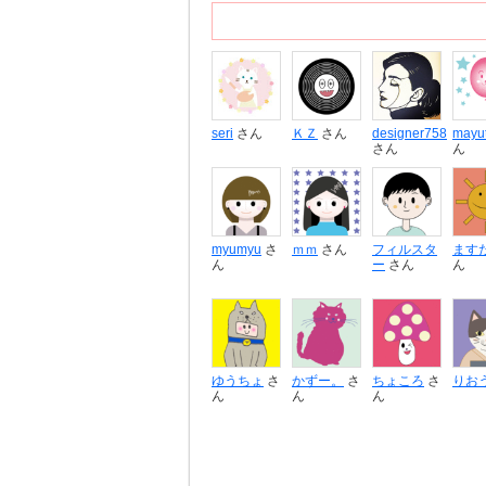
seri
さん
ＫＺ
さん
designer758
mayu
さん
ん
myumyu
さ
ｍｍ
さん
フィルスタ
ます
ん
ー
さん
ん
ゆうちょ
さ
かずー。
さ
ちょころ
さ
りお
ん
ん
ん