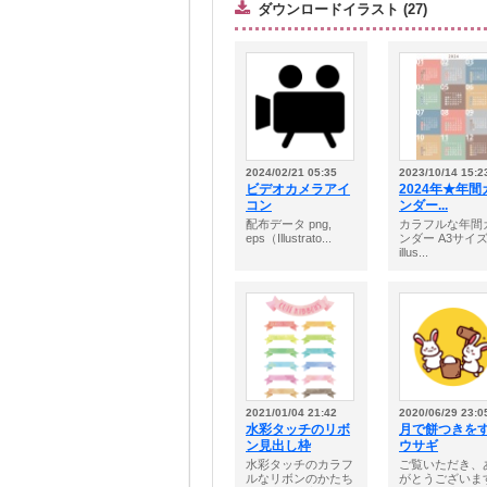
ダウンロードイラスト (27)
2024/02/21 05:35
2023/10/14 15:2
ビデオカメラアイ
2024年★年間
コン
ンダー...
配布データ png,
カラフルな年間
eps（Illustrato...
ンダー A3サイ
illus...
2021/01/04 21:42
2020/06/29 23:0
水彩タッチのリボ
月で餅つきを
ン見出し枠
ウサギ
水彩タッチのカラフ
ご覧いただき、
ルなリボンのかたち
がとうございま