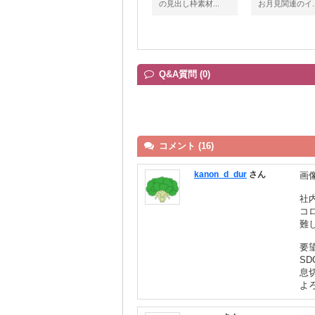
の見出し枠素材...
お月見関連のイ..
Q&A質問 (0)
コメント (16)
kanon_d_dur
さん
画
社
コ
難
要
S
息
よ