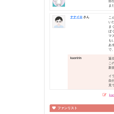
部
ま
ナナイロ
さん
こ
い
ま
ぼ
マ
も
あ
で
kaoririn
返
こ
新
イ
自
見
ka
ファンリスト