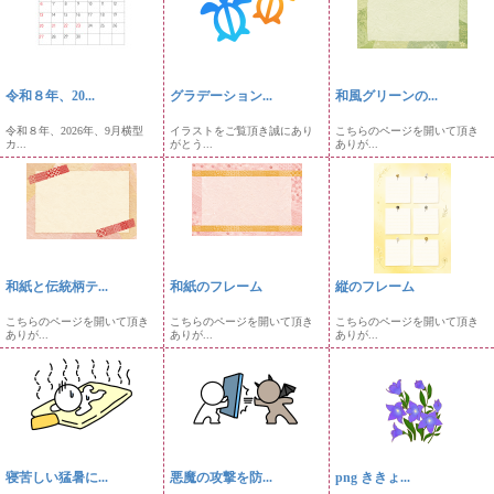
令和８年、20...
グラデーション...
和風グリーンの...
令和８年、2026年、9月横型
イラストをご覧頂き誠にあり
こちらのページを開いて頂き
カ...
がとう...
ありが...
和紙と伝統柄テ...
和紙のフレーム
縦のフレーム
こちらのページを開いて頂き
こちらのページを開いて頂き
こちらのページを開いて頂き
ありが...
ありが...
ありが...
寝苦しい猛暑に...
悪魔の攻撃を防...
png ききょ...