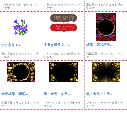
ご覧いただきありがとうござ
ご覧いただきありがとうござ
夏に見かけるききょうを描い
います...
います...
てみま...
png ききょ...
手書き風ラフご...
紅葉、紫和柄玉...
夏に見かけるききょうを、描
こんにちは。まずは閲覧いた
和風背景イラストです。 ベク
いてみ...
だきあ...
ター...
金色紅葉、和柄...
黒・金色・キラ...
黒・金色・キラ...
和風背景イラストです。 ベク
ブラックフライデー背景イラ
ブラックフライデー背景イラ
ター...
ストで...
ストで...