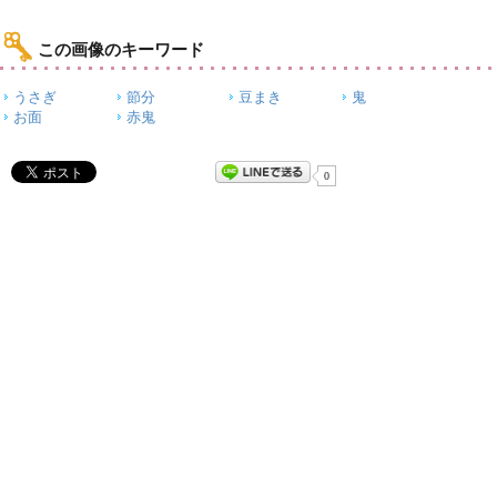
この画像のキーワード
うさぎ
節分
豆まき
鬼
お面
赤鬼
0