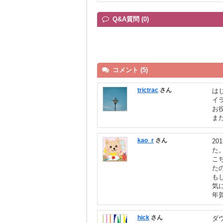
Q&A質問 (0)
コメント (5)
trictrac
さん
は
イ
お
ま
kao_r
さん
2
た
こ
た
も
気
年賀
hick
さん
ダ