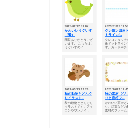
2023/02/12 01:07
2023/01/12 11:5
かわいいうぐいす
クレヨン四角
（鶯）
トライン/...
閲覧ありがとうござ
クレヨンタッチ
います。 こちらは、
角ドットライン
うぐいすのイ...
す。カードやチラ.
2022/09/15 13:26
2021/10/27 12:4
秋の動物とどんぐ
秋の素材_どん
りイラスト...
りと音符フ...
秋の動物とどんぐり
かわいい栗やど
イラストです。アイ
り、紅葉などの
コンやワンポイ...
素材のフレーム..