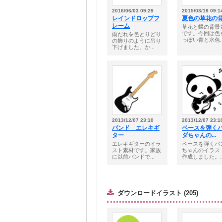
2016/06/03 09:29
2015/03/19 09:1
レインドロップフ
夏色の草花の
レーム
草花と蝶の背景
です。今回は色
雨だれを色とりどり
っぽい青と水色..
の飾りのように吊り
下げました。か...
2013/12/07 23:10
2013/12/07 23:1
バンド エレキギ
ベースを弾く
ター
ダちゃんの...
エレキギターのイラ
ベースを弾くパ
スト素材です。家族
ちゃんのイラス
に以前バンドで...
作成しました。..
ダウンロードイラスト (205)