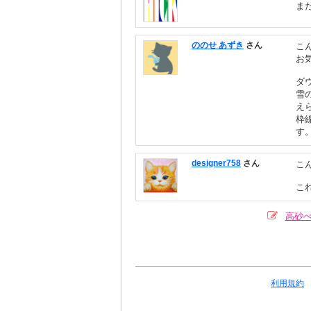
ま
ののせ あずき
さん
こ
お
ダ
雪
え
枠
す
designer758
さん
こ
こ
高砂
利用規約