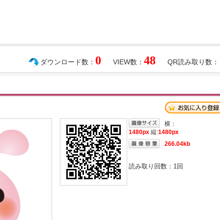
0
48
ダウンロード数：
VIEW数：
QR読み取り数：
横：
1480px
縦:
1480px
266.04kb
読み取り回数：
1
回