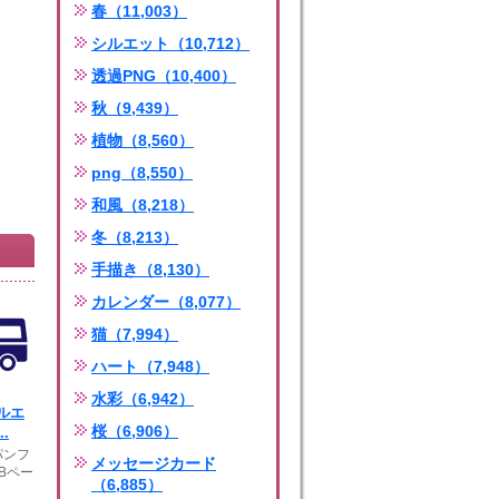
春（11,003）
シルエット（10,712）
透過PNG（10,400）
秋（9,439）
植物（8,560）
png（8,550）
和風（8,218）
冬（8,213）
手描き（8,130）
カレンダー（8,077）
猫（7,994）
ハート（7,948）
水彩（6,942）
ルエ
桜（6,906）
.
パンフ
メッセージカード
Bペー
（6,885）