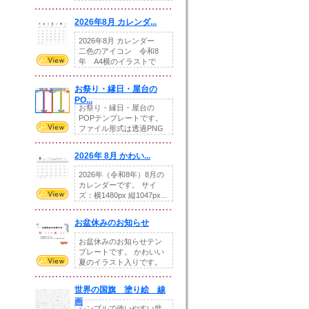
りの提...
2026年8月 カレンダ...
2026年8月 カレンダー
二色のアイコン 令和8
年 A4横のイラストで
す。8月をテ...
お祭り・縁日・屋台の
PO...
お祭り・縁日・屋台の
POPテンプレートです。
ファイル形式は透過PNG
です。---太め...
2026年 8月 かわい...
2026年（令和8年）8月の
カレンダーです。 サイ
ズ：横1480px 縦1047px...
お盆休みのお知らせ
お盆休みのお知らせテン
プレートです。 かわいい
夏のイラスト入りです。
休業日の日付けを...
世界の国旗 塗り絵 線
画
シンプルで使いやすい世