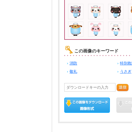
この画像のキーワード
消防
特別救
敬礼
うさぎ
送信