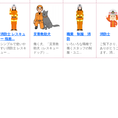
消防士 レスキュ
災害救助犬
職業 制服 消
消防士
ー 指差...
防
シンプルで使いや
働く犬、「災害救
いろいろな職種で
ご覧下さり
すい消防士 レスキ
助犬（レスキュー
働くスタッフの制
ありがとう
ュー ...
ドッグ）...
服・ユニ...
ます。消...