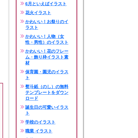
6月といえばイラスト
花火イラスト
かわいい！お祭りのイ
ラスト
かわいい！人物（女
性・男性）のイラスト
かわいい！花のフレー
ム・飾り枠イラスト素
材
保育園・園児のイラス
ト
熨斗紙（のし）の無料
テンプレートをダウン
ロード
誕生日の可愛いイラス
ト
学校のイラスト
職業 イラスト