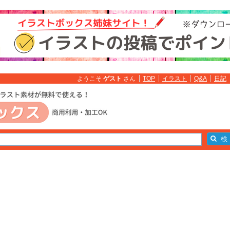
ようこそ
ゲスト
さん
TOP
イラスト
Q&A
日記