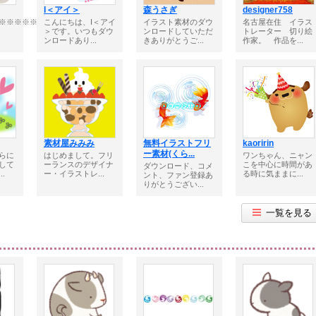
I＜アイ＞
森うさぎ
designer758
※※※※※※※※※※※※■
こんにちは、I＜アイ
イラスト素材のダウ
名古屋在住 イラス
＞です。いつもダウ
ンロードしていただ
トレーター 切り絵
ンロードあり...
きありがとうご...
作家。 作品を...
素材屋みみみ
無料イラストフリ
kaoririn
ー素材(くら...
らに
はじめまして。フリ
ワンちゃん、ニャン
して
ーランスのデザイナ
こを中心に時間があ
ダウンロード、コメ
.
ー・イラストレ...
る時に気ままに...
ント、ファン登録あ
りがとうござい...
一覧を見る