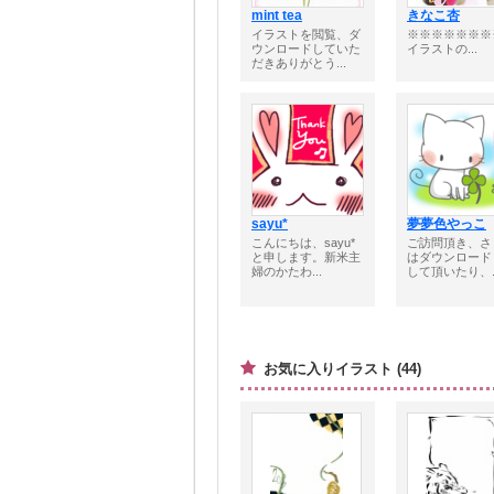
mint tea
きなこ杏
イラストを閲覧、ダ
※※※※※※※
ウンロードしていた
イラストの...
だきありがとう...
sayu*
夢夢色やっこ
こんにちは、sayu*
ご訪問頂き、さ
と申します。新米主
はダウンロード
婦のかたわ...
して頂いたり、..
お気に入りイラスト (44)