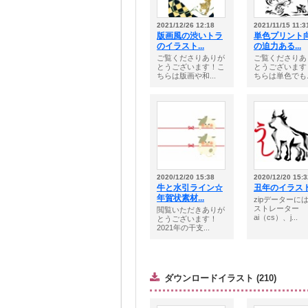
2021/12/26 12:18
2021/11/15 11:3
版画風の渋いトラ
単色プリント
のイラスト...
の迫力ある...
ご覧くださりありが
ご覧くださりあ
とうございます！こ
とうございます
ちらは版画や和...
ちらは単色でも..
2020/12/20 15:38
2020/12/20 15:3
牛と水引ライン☆
丑年のイラス
年賀状素材...
zipデーターに
ストレーター
閲覧いただきありが
ai（cs）、j...
とうございます！
2021年の干支...
ダウンロードイラスト (210)