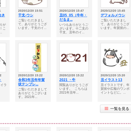
1
2020/12/20 15:51
2020/12/20 15:47
2020/12/20 15:45
向き
干支-ウシ
丑05_05（牛年・
デフォルメウシ
だるま...
ご覧いただきまし
ご覧いただきまし
て、ありがとうござ
て、ありがとうござ
りが
いつもありがとうご
います。干支のイ...
います。年賀状の...
！こ
ざいます。十二支の
.
干支、丑年のイ...
2
2020/12/20 15:22
2020/12/20 15:22
2020/12/20 15:20
ト
令和3年丑年年賀
2021 ・牛
丑イラスト13
状テンプレ...
はイラ
閲覧ありがとうござ
丑イラストです。年
います。⠀こちらは
賀状や広報のワンポ
ご覧いただきまして
2021年丑年...
イントなどに。...
ありがとうございま
す。2021年...
一覧を見る