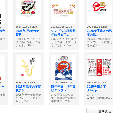
9
2024/12/02 00:08
2024/11/29 18:34
2024/11/28 12:26
ゃれ年
2025年!巳年の年
シンプルな謹賀新
2025年手書きの巳
賀状
年飾り文字...
年の巳...
りが
ご覧くださいまして
閲覧いただきありが
2025年 巳年年賀状
。
誠にありがとうござ
とうございます！ポ
テンプレート に使え
います。 20...
ップでシンプル...
る手描き...
6
2024/11/07 15:31
2024/10/30 23:17
2024/10/25 21:17
レー
2025年巳年の年賀
巳年干支へび年賀
2025★筆文字
状テン...
状テンプレ...
★happ...
の年賀
2025年巳年年賀状テ
JPG画像になりま
ZIPファイル
で
ンプレートに使える
す。縦型の謹賀新年
→eps（illustratorCS..
みどしの手...
年賀状テンプレ...
一覧を見る