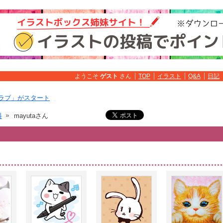
ようこそ
ゲスト
さん
TOP
イラスト
Q&A
日記
ラブ」がスタート
料
mayutaさん