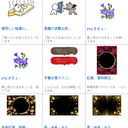
寝苦しい猛暑に...
悪魔の攻撃を防...
png ききょ...
ご覧いただきありがとうござ
ご覧いただきありがとうござ
夏に見かけるききょうを描い
います...
います...
てみま...
png ききょ...
手書き風ラフご...
紅葉、紫和柄玉...
夏に見かけるききょうを、描
こんにちは。まずは閲覧いた
和風背景イラストです。 ベク
いてみ...
だきあ...
ター...
金色紅葉、和柄...
黒・金色・キラ...
黒・金色・キラ...