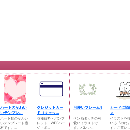
ハートのかわい
クレジットカー
可愛いフレーム4
カードに悩
いテンプレ...
ド（キャッ...
ま
ハート柄のかわい
各種資料・パンフ
ペン画タッチの可
イラストを
いテンプレート素
レット・WEBペー
愛いイラストで
いる『のね
材です。...
ジ・ポ...
す。バレン...
す。ご覧い...