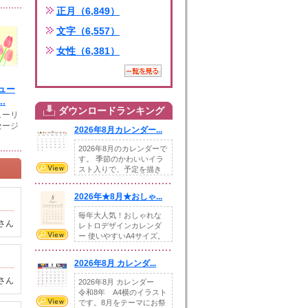
正月（6,849）
文字（6,557）
女性（6,381）
ュー
.
ダウンロードランキング
ューリ
セージ
2026年8月カレンダー...
2026年8月のカレンダーで
す。 季節のかわいいイラ
スト入りで、予定を描き
込めるスペ...
2026年★8月★おしゃ...
毎年大人気！おしゃれな
さん
レトロデザインカレンダ
ー 使いやすいA4サイズ。
illust...
2026年8月 カレンダ...
さん
2026年8月 カレンダー
令和8年 A4横のイラスト
です。8月をテーマにお祭