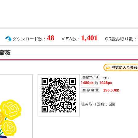
48
1,401
ダウンロード数：
VIEW数：
QR読み取り数：
薔薇
横：
1480px
縦:
1046px
196.53kb
読み取り回数：
6
回