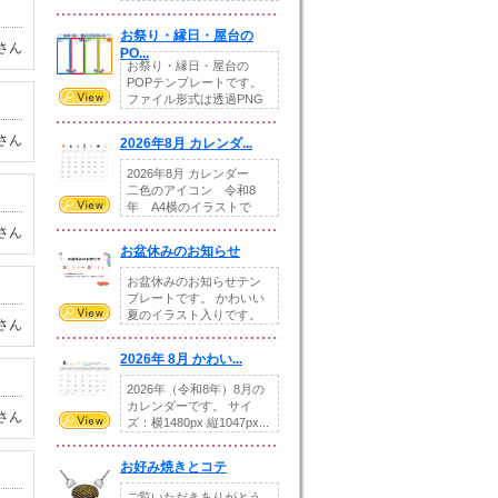
りの提...
お祭り・縁日・屋台の
さん
PO...
お祭り・縁日・屋台の
POPテンプレートです。
ファイル形式は透過PNG
です。---太め...
さん
2026年8月 カレンダ...
2026年8月 カレンダー
二色のアイコン 令和8
年 A4横のイラストで
す。8月をテ...
さん
お盆休みのお知らせ
お盆休みのお知らせテン
プレートです。 かわいい
夏のイラスト入りです。
さん
休業日の日付けを...
2026年 8月 かわい...
2026年（令和8年）8月の
カレンダーです。 サイ
さん
ズ：横1480px 縦1047px...
お好み焼きとコテ
ご覧いただきありがとう