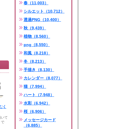
春（11,003）
シルエット（10,712）
透過PNG（10,400）
秋（9,439）
植物（8,560）
png（8,550）
和風（8,218）
冬（8,213）
手描き（8,130）
カレンダー（8,077）
猫（7,994）
ハート（7,948）
水彩（6,942）
むく
桜（6,906）
描いて
メッセージカード
』で
（6,885）