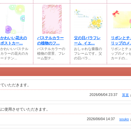
かわいい花火の
パステルカラー
父の日バラフレ
リボンとチ
ポストカー...
の植物のフ...
ーム_イエ...
リップのメ..
かわいいパステル
パステルカラーの
おしゃれな薔薇の
リボンとチ
カラーの花火のカ
植物の背景、フレ
フレームです。父
ップのメッ
ードテン...
ーム型テ...
の日バラ...
カードの...
せていただきます。
2026/06/04 23:37
英直
紙に使用させていただきます。
2026/06/04 14:37
souko