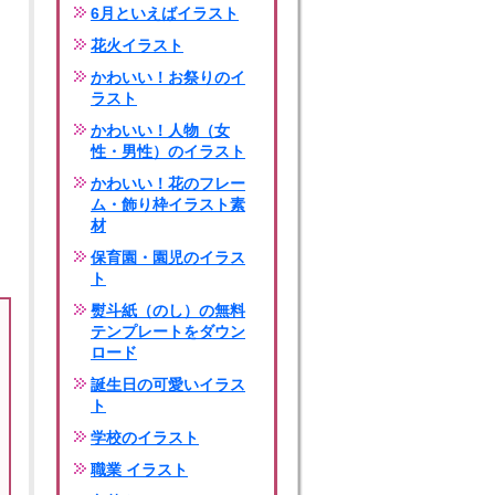
6月といえばイラスト
花火イラスト
かわいい！お祭りのイ
ラスト
かわいい！人物（女
性・男性）のイラスト
かわいい！花のフレー
ム・飾り枠イラスト素
材
保育園・園児のイラス
ト
熨斗紙（のし）の無料
テンプレートをダウン
ロード
誕生日の可愛いイラス
ト
学校のイラスト
職業 イラスト