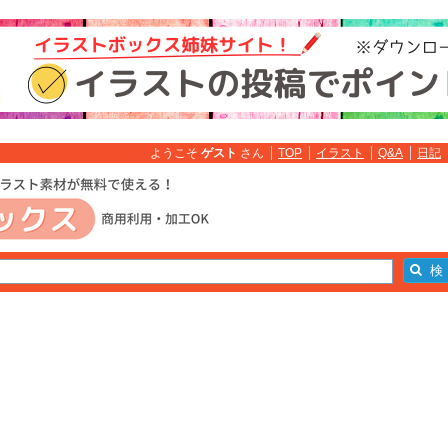
ようこそ
ゲスト
さん
TOP
イラスト
Q&A
日記