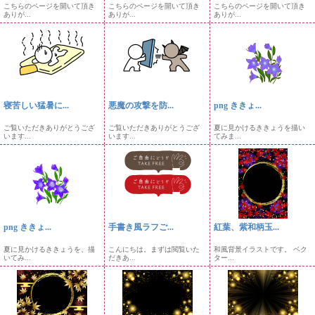
こちらのページを開いて頂き
こちらのページを開いて頂き
こちらのページを開いて頂き
ありが...
ありが...
ありが...
寝苦しい猛暑に...
悪魔の攻撃を防...
png ききょ...
ご覧いただきありがとうござ
ご覧いただきありがとうござ
夏に見かけるききょうを描い
います...
います...
てみま...
png ききょ...
手書き風ラフご...
紅葉、紫和柄玉...
夏に見かけるききょうを、描
こんにちは。まずは閲覧いた
和風背景イラストです。 ベク
いてみ...
だきあ...
ター...