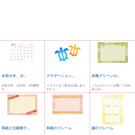
令和８年、20...
グラデーション...
和風グリーンの...
令和８年、2026年、9月横型
イラストをご覧頂き誠にあり
こちらのページを開いて頂き
カ...
がとう...
ありが...
和紙と伝統柄テ...
和紙のフレーム
縦のフレーム