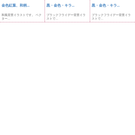
金色紅葉、和柄...
黒・金色・キラ...
黒・金色・キラ...
和風背景イラストです。 ベク
ブラックフライデー背景イラ
ブラックフライデー背景イラ
ター...
ストで...
ストで...