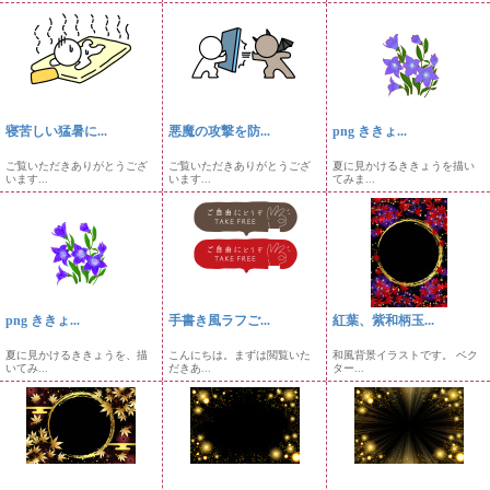
寝苦しい猛暑に...
悪魔の攻撃を防...
png ききょ...
ご覧いただきありがとうござ
ご覧いただきありがとうござ
夏に見かけるききょうを描い
います...
います...
てみま...
png ききょ...
手書き風ラフご...
紅葉、紫和柄玉...
夏に見かけるききょうを、描
こんにちは。まずは閲覧いた
和風背景イラストです。 ベク
いてみ...
だきあ...
ター...