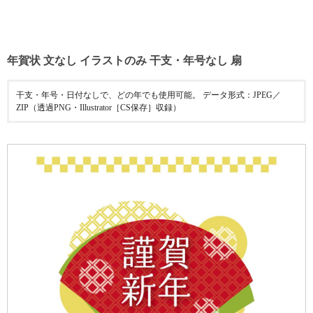
年賀状 文なし イラストのみ 干支・年号なし 扇
干支・年号・日付なしで、どの年でも使用可能。 データ形式：JPEG／
ZIP（透過PNG・Illustrator［CS保存］収録）