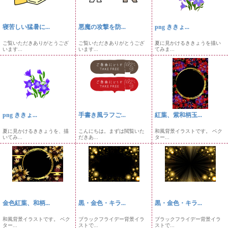
寝苦しい猛暑に...
悪魔の攻撃を防...
png ききょ...
ご覧いただきありがとうござ
ご覧いただきありがとうござ
夏に見かけるききょうを描い
います...
います...
てみま...
png ききょ...
手書き風ラフご...
紅葉、紫和柄玉...
夏に見かけるききょうを、描
こんにちは。まずは閲覧いた
和風背景イラストです。 ベク
いてみ...
だきあ...
ター...
金色紅葉、和柄...
黒・金色・キラ...
黒・金色・キラ...
和風背景イラストです。 ベク
ブラックフライデー背景イラ
ブラックフライデー背景イラ
ター...
ストで...
ストで...