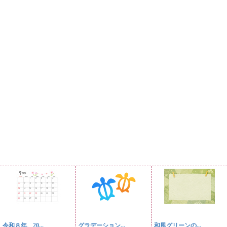
令和８年、20...
グラデーション...
和風グリーンの...