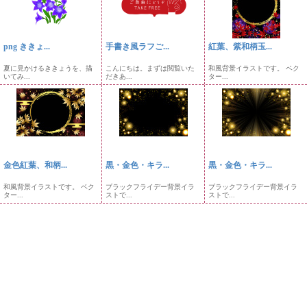
png ききょ...
手書き風ラフご...
紅葉、紫和柄玉...
夏に見かけるききょうを、描
こんにちは。まずは閲覧いた
和風背景イラストです。 ベク
いてみ...
だきあ...
ター...
金色紅葉、和柄...
黒・金色・キラ...
黒・金色・キラ...
和風背景イラストです。 ベク
ブラックフライデー背景イラ
ブラックフライデー背景イラ
ター...
ストで...
ストで...