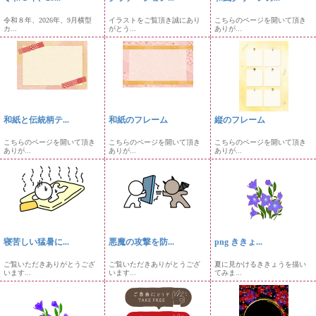
令和８年、2026年、9月横型
イラストをご覧頂き誠にあり
こちらのページを開いて頂き
カ...
がとう...
ありが...
和紙と伝統柄テ...
和紙のフレーム
縦のフレーム
こちらのページを開いて頂き
こちらのページを開いて頂き
こちらのページを開いて頂き
ありが...
ありが...
ありが...
寝苦しい猛暑に...
悪魔の攻撃を防...
png ききょ...
ご覧いただきありがとうござ
ご覧いただきありがとうござ
夏に見かけるききょうを描い
います...
います...
てみま...