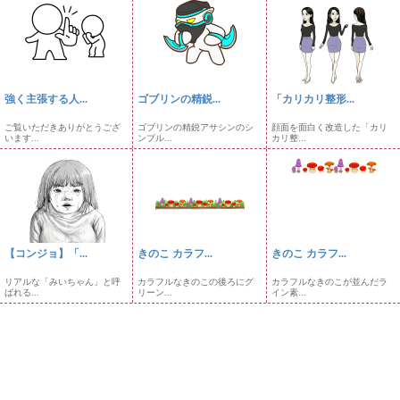
強く主張する人...
ゴブリンの精鋭...
「カリカリ整形...
ご覧いただきありがとうござ
ゴブリンの精鋭アサシンのシ
顔面を面白く改造した「カリ
います...
ンプル...
カリ整...
【コンジョ】「...
きのこ カラフ...
きのこ カラフ...
リアルな「みいちゃん」と呼
カラフルなきのこの後ろにグ
カラフルなきのこが並んだラ
ばれる...
リーン...
イン素...