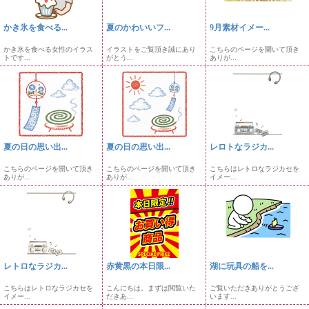
かき氷を食べる...
夏のかわいいフ...
9月素材イメー...
かき氷を食べる女性のイラス
イラストをご覧頂き誠にあり
こちらのページを開いて頂き
トです...
がとう...
ありが...
夏の日の思い出...
夏の日の思い出...
レロトなラジカ...
こちらのページを開いて頂き
こちらのページを開いて頂き
こちらはレトロなラジカセを
ありが...
ありが...
イメー...
レトロなラジカ...
赤黄黒の本日限...
湖に玩具の船を...
こちらはレトロなラジカセを
こんにちは。まずは閲覧いた
ご覧いただきありがとうござ
イメー...
だきあ...
います...