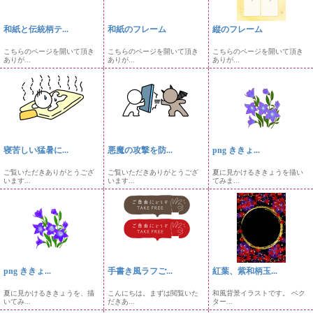
和紙と伝統柄テ...
和紙のフレーム
縦のフレーム
こちらのページを開いて頂き
こちらのページを開いて頂き
こちらのページを開いて頂き
ありが...
ありが...
ありが...
寝苦しい猛暑に...
悪魔の攻撃を防...
png ききょ...
ご覧いただきありがとうござ
ご覧いただきありがとうござ
夏に見かけるききょうを描い
います...
います...
てみま...
png ききょ...
手書き風ラフご...
紅葉、紫和柄玉...
夏に見かけるききょうを、描
こんにちは。まずは閲覧いた
和風背景イラストです。 ベク
いてみ...
だきあ...
ター...