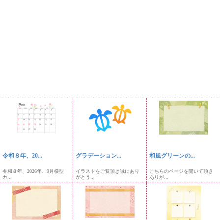
令和８年、20...
グラデーション...
和風グリーンの...
令和８年、2026年、9月横型
イラストをご覧頂き誠にあり
こちらのページを開いて頂き
カ...
がとう...
ありが...