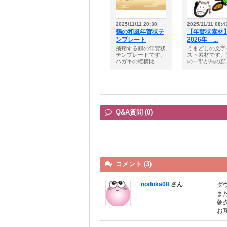
2025/11/11 20:30
2025/11/11 08:4
鶴の和風年賀状テ
【年賀状素材
ンプレート
2026年 ...
飛翔する鶴の年賀状
うまどしの文字
テンプレートです。
スト素材です。
ハガキの縦横比...
の一部が馬の顔..
Q&A質問 (0)
コメント (3)
nodoka08
さん
ダ
ま
朝
お