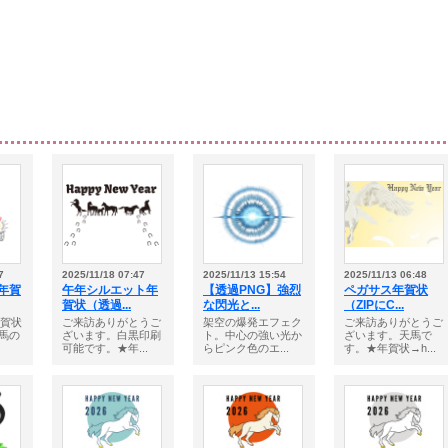
7
2025/11/18 07:47
2025/11/13 15:54
2025/11/13 06:48
の年賀
午年シルエット年
【透過PNG】強烈
ペガサス年賀状
賀状（透過...
な閃光と...
（ZIPにC...
年賀状
ご来訪ありがとうご
架空の爆発エフェク
ご来訪ありがとうご
馬の
ざいます。白黒印刷
ト。中心の強い光か
ざいます。天馬で
可能です。★年...
らピンク色のエ...
す。★年賀状→h...