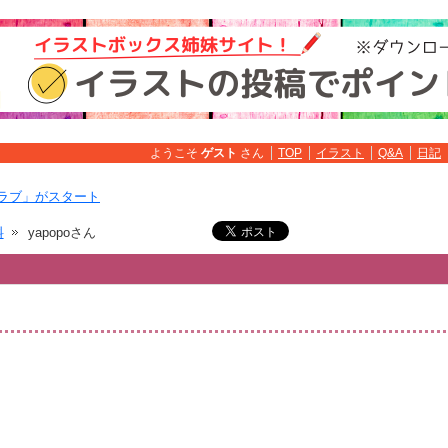
ようこそ
ゲスト
さん
TOP
イラスト
Q&A
日記
ラブ」がスタート
料
yapopoさん