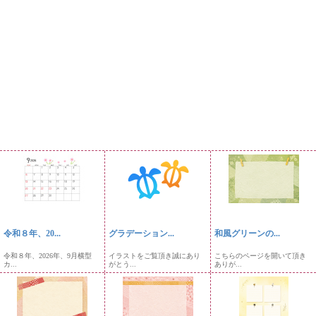
令和８年、20...
グラデーション...
和風グリーンの...
令和８年、2026年、9月横型
イラストをご覧頂き誠にあり
こちらのページを開いて頂き
カ...
がとう...
ありが...