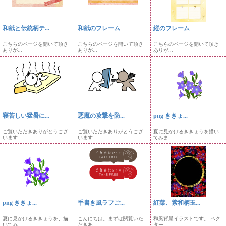
和紙と伝統柄テ...
和紙のフレーム
縦のフレーム
こちらのページを開いて頂き
こちらのページを開いて頂き
こちらのページを開いて頂き
ありが...
ありが...
ありが...
寝苦しい猛暑に...
悪魔の攻撃を防...
png ききょ...
ご覧いただきありがとうござ
ご覧いただきありがとうござ
夏に見かけるききょうを描い
います...
います...
てみま...
png ききょ...
手書き風ラフご...
紅葉、紫和柄玉...
夏に見かけるききょうを、描
こんにちは。まずは閲覧いた
和風背景イラストです。 ベク
いてみ...
だきあ...
ター...