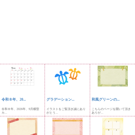
令和８年、20...
グラデーション...
和風グリーンの...
令和８年、2026年、9月横型
イラストをご覧頂き誠にあり
こちらのページを開いて頂き
カ...
がとう...
ありが...