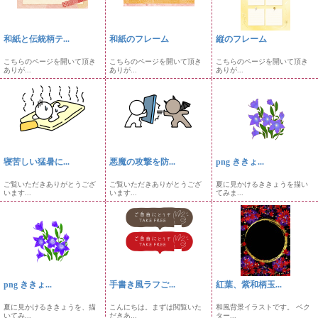
和紙と伝統柄テ...
和紙のフレーム
縦のフレーム
こちらのページを開いて頂き
こちらのページを開いて頂き
こちらのページを開いて頂き
ありが...
ありが...
ありが...
寝苦しい猛暑に...
悪魔の攻撃を防...
png ききょ...
ご覧いただきありがとうござ
ご覧いただきありがとうござ
夏に見かけるききょうを描い
います...
います...
てみま...
png ききょ...
手書き風ラフご...
紅葉、紫和柄玉...
夏に見かけるききょうを、描
こんにちは。まずは閲覧いた
和風背景イラストです。 ベク
いてみ...
だきあ...
ター...