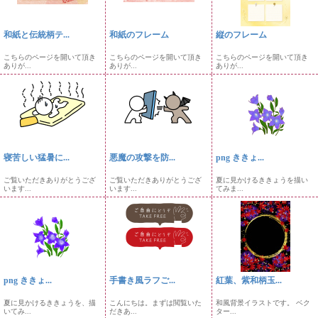
和紙と伝統柄テ...
和紙のフレーム
縦のフレーム
こちらのページを開いて頂き
こちらのページを開いて頂き
こちらのページを開いて頂き
ありが...
ありが...
ありが...
寝苦しい猛暑に...
悪魔の攻撃を防...
png ききょ...
ご覧いただきありがとうござ
ご覧いただきありがとうござ
夏に見かけるききょうを描い
います...
います...
てみま...
png ききょ...
手書き風ラフご...
紅葉、紫和柄玉...
夏に見かけるききょうを、描
こんにちは。まずは閲覧いた
和風背景イラストです。 ベク
いてみ...
だきあ...
ター...