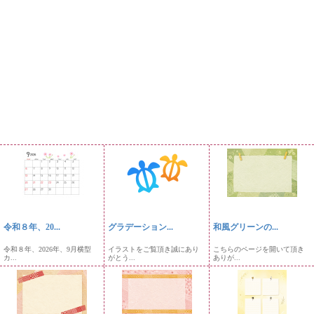
令和８年、20...
グラデーション...
和風グリーンの...
令和８年、2026年、9月横型
イラストをご覧頂き誠にあり
こちらのページを開いて頂き
カ...
がとう...
ありが...