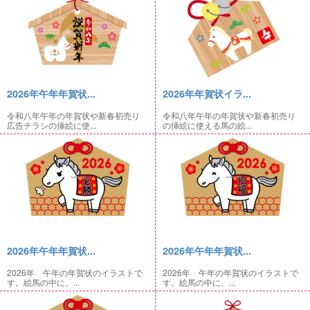
2026年午年年賀状...
2026年年賀状イラ...
令和八年午年の年賀状や新春初売り
令和八年午年の年賀状や新春初売り
広告チラシの挿絵に使...
の挿絵に使える馬の絵...
2026年午年年賀状...
2026年午年年賀状...
2026年 午年の年賀状のイラストで
2026年 午年の年賀状のイラストで
す。絵馬の中に、...
す。絵馬の中に、...