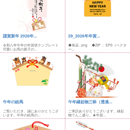
謹賀新年 2026年...
29_2026年年賀...
令和八年午年の年賀状テンプレート
◆単品 : png ◆ZIP ： EPS（ベクタ
可愛いお馬の親子の...
ー...
午年の絵馬
午年縁起物三昧（透過...
ご覧いただき、誠にありがとうござ
ご来訪ありがとうございます。縁起
います。午年の絵馬の...
物てんこ盛り。★年賀...