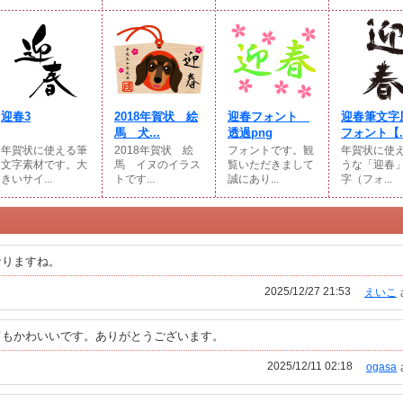
迎春3
2018年賀状 絵
迎春フォント
迎春筆文
馬 犬...
透過png
フォント【..
年賀状に使える筆
2018年賀状 絵
フォントです。観
年賀状に使
文字素材です。大
馬 イヌのイラス
覧いただきまして
うな「迎春
きいサイ...
トです...
誠にあり...
字（フォ...
なりますね。
2025/12/27 21:53
えいこ
てもかわいいです。ありがとうございます。
2025/12/11 02:18
ogasa