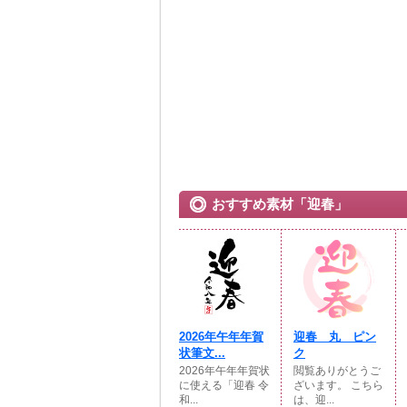
おすすめ素材「迎春」
2026年午年年賀
迎春 丸 ピン
状筆文...
ク
2026年午年年賀状
閲覧ありがとうご
に使える「迎春 令
ざいます。 こちら
和...
は、迎...