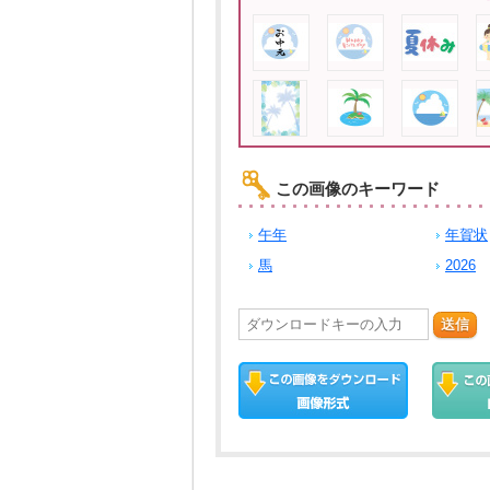
この画像のキーワード
午年
年賀状
馬
2026
送信