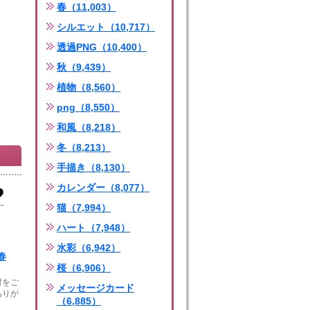
春（11,003）
シルエット（10,717）
透過PNG（10,400）
秋（9,439）
植物（8,560）
png（8,550）
和風（8,218）
冬（8,213）
手描き（8,130）
カレンダー（8,077）
猫（7,994）
ハート（7,948）
水彩（6,942）
春
桜（6,906）
材をご
メッセージカード
ありが
（6,885）