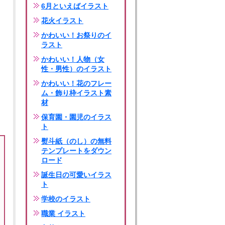
6月といえばイラスト
花火イラスト
かわいい！お祭りのイ
ラスト
かわいい！人物（女
性・男性）のイラスト
かわいい！花のフレー
ム・飾り枠イラスト素
材
保育園・園児のイラス
ト
熨斗紙（のし）の無料
テンプレートをダウン
ロード
誕生日の可愛いイラス
ト
学校のイラスト
職業 イラスト