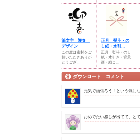
筆文字 迎春
正月 熨斗・の
デザイン
し紙・水引...
この度は素材をご
正月 熨斗・のし
覧いただきありが
紙・水引き・背景
とうござ...
画・縦こ...
ダウンロード コメント
元気で頑張ろう！という気に
おめでたい感じが出てて、と