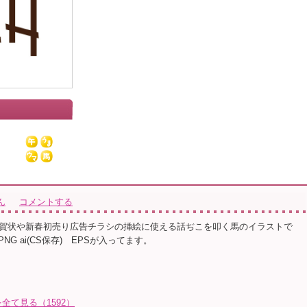
ん
コメントする
賀状や新春初売り広告チラシの挿絵に使える話ぢこを叩く馬のイラストで
 PNG ai(CS保存) EPSが入ってます。
て見る（1592）