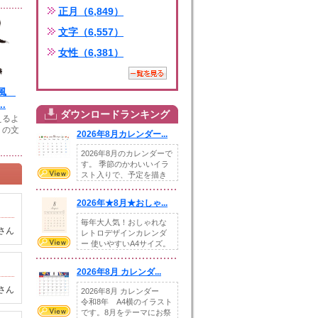
正月（6,849）
文字（6,557）
女性（6,381）
字風
.
ダウンロードランキング
えるよ
」の文
2026年8月カレンダー...
2026年8月のカレンダーで
す。 季節のかわいいイラ
スト入りで、予定を描き
込めるスペ...
2026年★8月★おしゃ...
毎年大人気！おしゃれな
さん
レトロデザインカレンダ
ー 使いやすいA4サイズ。
illust...
2026年8月 カレンダ...
さん
2026年8月 カレンダー
令和8年 A4横のイラスト
です。8月をテーマにお祭