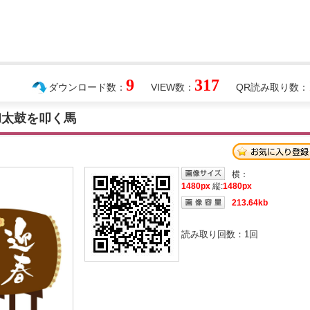
9
317
ダウンロード数：
VIEW数：
QR読み取り数：
和太鼓を叩く馬
横：
1480px
縦:
1480px
213.64kb
読み取り回数：
1
回