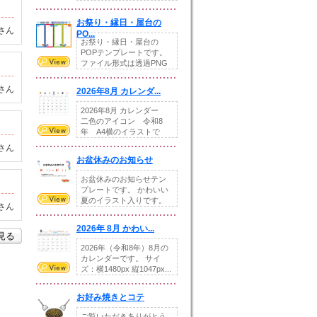
りの提...
お祭り・縁日・屋台の
さん
PO...
お祭り・縁日・屋台の
POPテンプレートです。
ファイル形式は透過PNG
です。---太め...
さん
2026年8月 カレンダ...
2026年8月 カレンダー
二色のアイコン 令和8
年 A4横のイラストで
す。8月をテ...
さん
お盆休みのお知らせ
お盆休みのお知らせテン
プレートです。 かわいい
夏のイラスト入りです。
さん
休業日の日付けを...
2026年 8月 かわい...
を見る
2026年（令和8年）8月の
カレンダーです。 サイ
ズ：横1480px 縦1047px...
お好み焼きとコテ
ご覧いただきありがとう