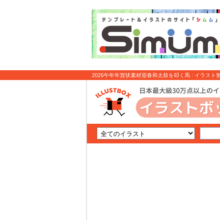
2026午年年賀状素材迎春和太鼓を叩く馬 : イラスト