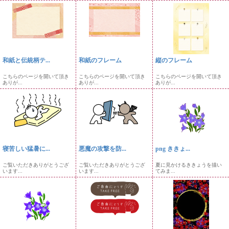
和紙と伝統柄テ...
和紙のフレーム
縦のフレーム
こちらのページを開いて頂き
こちらのページを開いて頂き
こちらのページを開いて頂き
ありが...
ありが...
ありが...
寝苦しい猛暑に...
悪魔の攻撃を防...
png ききょ...
ご覧いただきありがとうござ
ご覧いただきありがとうござ
夏に見かけるききょうを描い
います...
います...
てみま...