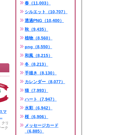
春（11,003）
シルエット（10,707）
透過PNG（10,400）
秋（9,435）
植物（8,560）
png（8,550）
和風（8,215）
冬（8,213）
手描き（8,130）
カレンダー（8,077）
猫（7,993）
ハート（7,947）
水彩（6,942）
スマ
桜（6,906）
.
、クリ
メッセージカード
マーク
（6,885）