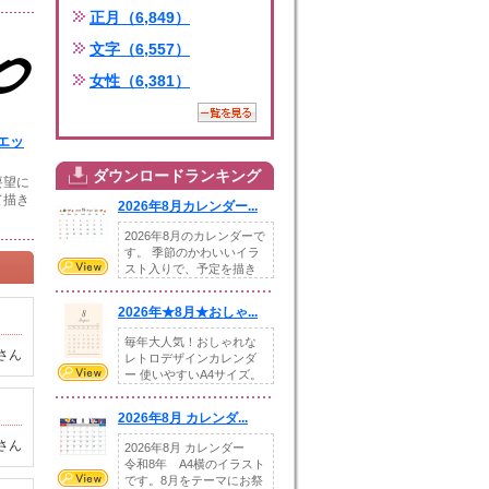
正月（6,849）
文字（6,557）
女性（6,381）
エッ
ダウンロードランキング
要望に
て描き
2026年8月カレンダー...
2026年8月のカレンダーで
す。 季節のかわいいイラ
スト入りで、予定を描き
込めるスペ...
2026年★8月★おしゃ...
毎年大人気！おしゃれな
さん
レトロデザインカレンダ
ー 使いやすいA4サイズ。
illust...
2026年8月 カレンダ...
さん
2026年8月 カレンダー
令和8年 A4横のイラスト
です。8月をテーマにお祭