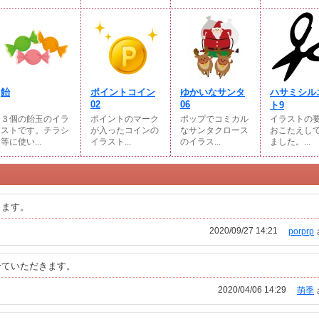
飴
ポイントコイン
ゆかいなサンタ
ハサミシル
02
06
ト9
３個の飴玉のイラ
ポイントのマーク
ポップでコミカル
イラストの
ストです。チラシ
が入ったコインの
なサンタクロース
おこたえし
等に使い...
イラスト...
のイラス...
ました。...
ります。
2020/09/27 14:21
porprp
せていただきます。
2020/04/06 14:29
萌季