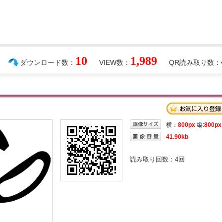
10
1,989
ダウンロード数：
VIEW数：
QR読み取り数：
横：
800px
縦:
800px
41.90kb
読み取り回数：
4
回