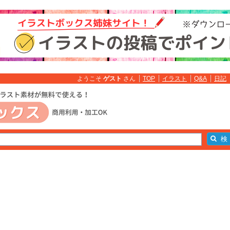
ようこそ
ゲスト
さん
TOP
イラスト
Q&A
日記