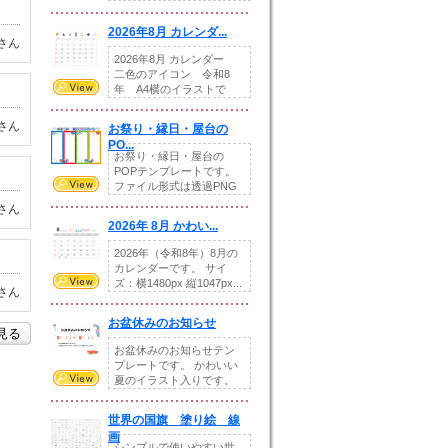
りの提...
2026年8月 カレンダ...
さん
2026年8月 カレンダー
二色のアイコン 令和8
年 A4横のイラストで
す。8月をテ...
さん
お祭り・縁日・屋台の
PO...
お祭り・縁日・屋台の
POPテンプレートです。
ファイル形式は透過PNG
です。---太め...
さん
2026年 8月 かわい...
2026年（令和8年）8月の
カレンダーです。 サイ
ズ：横1480px 縦1047px...
さん
お盆休みのお知らせ
を見る
お盆休みのお知らせテン
プレートです。 かわいい
夏のイラスト入りです。
休業日の日付けを...
世界の国旗 塗り絵 線
画
シンプルで使いやすい世