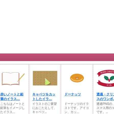
赤いノートと鉛
キャベツをカッ
ドーナッツ
透過・クリ
筆のイラス...
トしたイラ...
スのワンポ..
こちらはノートと
イラストのご要望
ドーナッツのイラ
透過PNGの
鉛筆をイメージし
におこたえして、
ストです。アイコ
スマス用の
たイラス...
キャベツ...
ン、カッ...
です。...