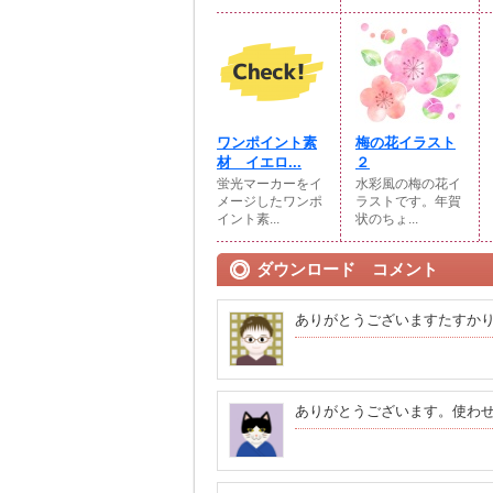
ワンポイント素
梅の花イラスト
材 イエロ...
２
蛍光マーカーをイ
水彩風の梅の花イ
メージしたワンポ
ラストです。年賀
イント素...
状のちょ...
ダウンロード コメント
ありがとうございますたすか
ありがとうございます。使わ