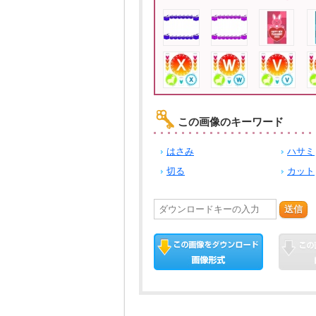
この画像のキーワード
はさみ
ハサミ
切る
カット
送信