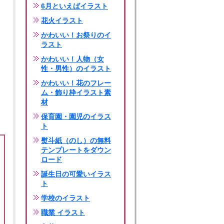
6月といえばイラスト
花火イラスト
かわいい！お祭りのイ
ラスト
かわいい！人物（女
性・男性）のイラスト
かわいい！花のフレー
ム・飾り枠イラスト素
材
保育園・園児のイラス
ト
熨斗紙（のし）の無料
テンプレートをダウン
ロード
誕生日の可愛いイラス
ト
学校のイラスト
職業 イラスト