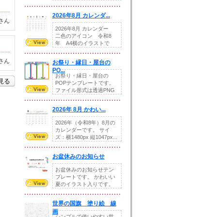
りの提...
2026年8月 カレンダ...
さん
2026年8月 カレンダー
二色のアイコン 令和8
年 A4横のイラストで
す。8月をテ...
さん
お祭り・縁日・屋台の
PO...
お祭り・縁日・屋台の
を見る
POPテンプレートです。
ファイル形式は透過PNG
です。---太め...
2026年 8月 かわい...
2026年（令和8年）8月の
カレンダーです。 サイ
ズ：横1480px 縦1047px...
お盆休みのお知らせ
お盆休みのお知らせテン
プレートです。 かわいい
夏のイラスト入りです。
休業日の日付けを...
世界の国旗 塗り絵 線
画
シンプルで使いやすい世