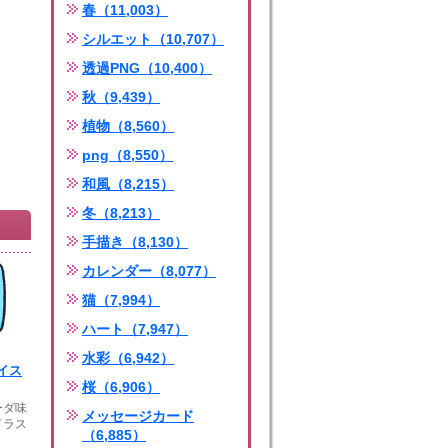
春（11,003）
シルエット（10,707）
透過PNG（10,400）
秋（9,439）
植物（8,560）
png（8,550）
和風（8,215）
冬（8,213）
手描き（8,130）
カレンダー（8,077）
猫（7,994）
ハート（7,947）
水彩（6,942）
イス
桜（6,906）
ーダ味
メッセージカード
イラス
（6,885）