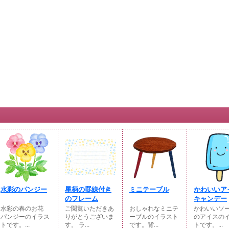
水彩のパンジー
星柄の罫線付き
ミニテーブル
かわいいア
のフレーム
キャンデー
水彩の春のお花
ご閲覧いただきあ
おしゃれなミニテ
かわいいソ
パンジーのイラス
りがとうございま
ーブルのイラスト
のアイスの
トです。...
す。 ラ...
です。背...
トです。...