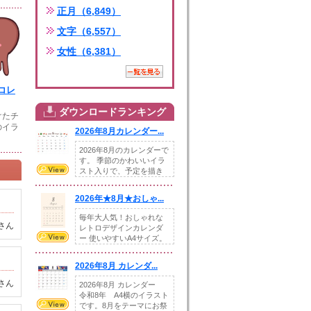
正月（6,849）
文字（6,557）
女性（6,381）
コレ
ダウンロードランキング
けたチ
のイラ
2026年8月カレンダー...
2026年8月のカレンダーで
す。 季節のかわいいイラ
スト入りで、予定を描き
込めるスペ...
2026年★8月★おしゃ...
毎年大人気！おしゃれな
さん
レトロデザインカレンダ
ー 使いやすいA4サイズ。
illust...
2026年8月 カレンダ...
さん
2026年8月 カレンダー
令和8年 A4横のイラスト
です。8月をテーマにお祭