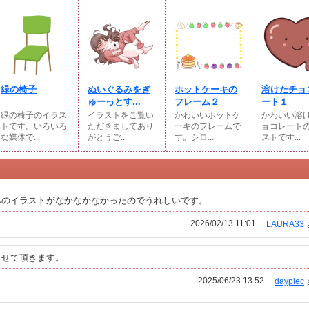
緑の椅子
ぬいぐるみをぎ
ホットケーキの
溶けたチョ
ゅーっとす...
フレーム２
ート１
緑の椅子のイラス
イラストをご覧い
かわいいホットケ
かわいい溶
トです。いろいろ
ただきましてあり
ーキのフレームで
ョコレート
な媒体で...
がとうご...
す。シロ...
ストです...
みのイラストがなかなかなかったのでうれしいです。
2026/02/13 11:01
LAURA33
させて頂きます。
2025/06/23 13:52
dayplec