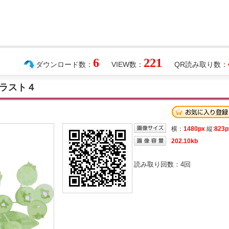
6
221
ダウンロード数：
VIEW数：
QR読み取り数：
ラスト４
横：
1480px
縦:
823p
202.10kb
読み取り回数：
4
回