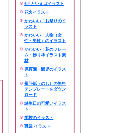
6月といえばイラスト
花火イラスト
かわいい！お祭りのイ
ラスト
かわいい！人物（女
性・男性）のイラスト
かわいい！花のフレー
ム・飾り枠イラスト素
材
保育園・園児のイラス
ト
熨斗紙（のし）の無料
テンプレートをダウン
ロード
誕生日の可愛いイラス
ト
学校のイラスト
職業 イラスト