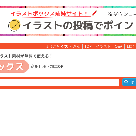
ようこそ
ゲスト
さん
TOP
イラスト
Q&A
日記