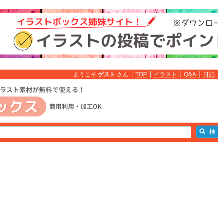
ようこそ
ゲスト
さん
TOP
イラスト
Q&A
日記