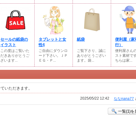
セールの紙袋の
タブレットと女
紙袋
便利屋（家
イラスト
性4
行）
この度はご覧いた
ご自由にダウンロ
ご覧下さり、誠に
便利屋さん
だきありがとうご
ード下さい。ＪＰ
ありがとうござい
スト素材で
ざいます...
ＥＧ・Ｐ...
ます。袋...
ちらは家...
せていただきます。
2025/05/22 12:42
ななnana77
一覧(1)