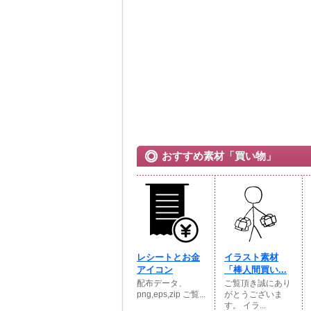
おすすめ素材「買い物」
レシートとお金
イラスト素材
アイコン
「棒人間買い...
配布データ、
ご覧頂き誠にあり
png,eps,zip ご覧...
がとうございま
す。 イラ...