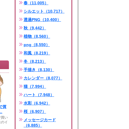
春（11,005）
シルエット（10,717）
透過PNG（10,400）
秋（9,442）
植物（8,560）
png（8,550）
和風（8,219）
冬（8,213）
手描き（8,130）
カレンダー（8,077）
猫（7,994）
ハート（7,948）
水彩（6,942）
で買
桜（6,907）
.
で買い
メッセージカード
性のイ
（6,885）