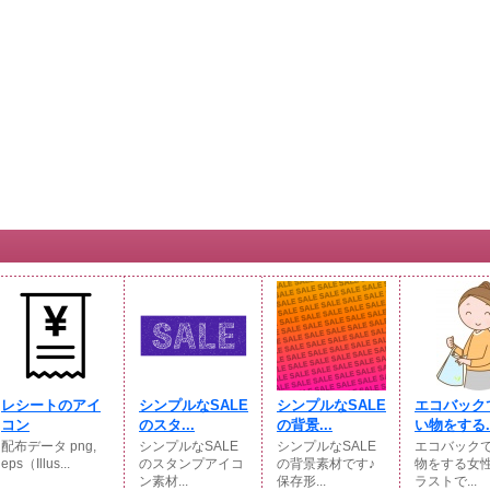
レシートのアイ
シンプルなSALE
シンプルなSALE
エコバック
コン
のスタ...
の背景...
い物をする..
配布データ png,
シンプルなSALE
シンプルなSALE
エコバック
eps（Illus...
のスタンプアイコ
の背景素材です♪
物をする女
ン素材...
保存形...
ラストで...