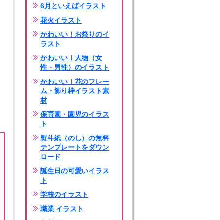
6月といえばイラスト
花火イラスト
かわいい！お祭りのイ
ラスト
かわいい！人物（女
性・男性）のイラスト
かわいい！花のフレー
ム・飾り枠イラスト素
材
保育園・園児のイラス
ト
熨斗紙（のし）の無料
テンプレートをダウン
ロード
誕生日の可愛いイラス
ト
学校のイラスト
職業 イラスト