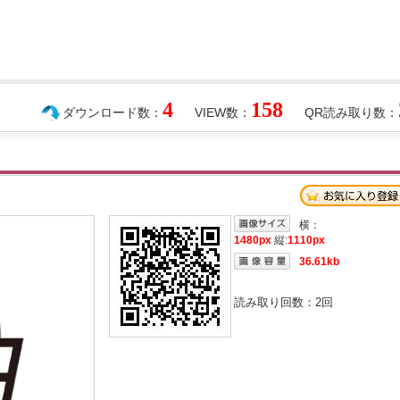
4
158
ダウンロード数：
VIEW数：
QR読み取り数：
横：
1480px
縦:
1110px
36.61kb
読み取り回数：
2
回