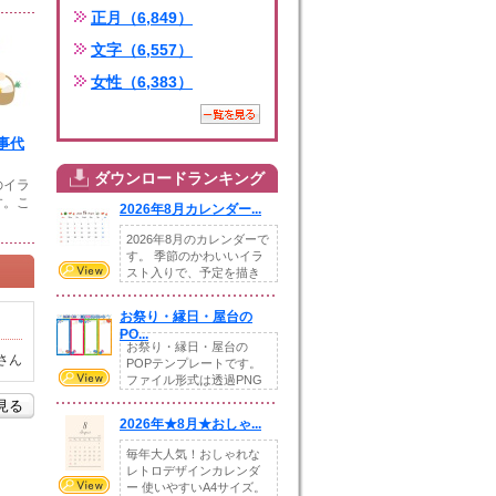
正月（6,849）
文字（6,557）
女性（6,383）
事代
ダウンロードランキング
のイラ
す。こ
2026年8月カレンダー...
2026年8月のカレンダーで
す。 季節のかわいいイラ
スト入りで、予定を描き
込めるスペ...
お祭り・縁日・屋台の
PO...
お祭り・縁日・屋台の
さん
POPテンプレートです。
ファイル形式は透過PNG
です。---太め...
を見る
2026年★8月★おしゃ...
毎年大人気！おしゃれな
レトロデザインカレンダ
ー 使いやすいA4サイズ。